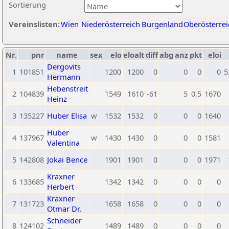
Sortierung
Vereinslisten:
Wien
Niederösterreich
Burgenland
Oberösterrei
Nr.
pnr
name
sex
elo
eloalt
diff
abg
anz
pkt
eloi
Dergovits
1
101851
1200
1200
0
0
0
0
5
Hermann
Hebenstreit
2
104839
1549
1610
-61
5
0,5
1670
Heinz
3
135227
Huber Elisa
w
1532
1532
0
0
0
1640
Huber
4
137967
w
1430
1430
0
0
0
1581
Valentina
5
142808
Jokai Bence
1901
1901
0
0
0
1971
Kraxner
6
133685
1342
1342
0
0
0
0
Herbert
Kraxner
7
131723
1658
1658
0
0
0
0
Otmar Dr.
Schneider
8
124102
1489
1489
0
0
0
0