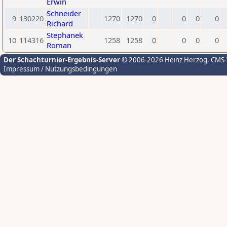
Erwin
Schneider
9
130220
1270
1270
0
0
0
0
Richard
Stephanek
10
114316
1258
1258
0
0
0
0
Roman
Der Schachturnier-Ergebnis-Server
© 2006-2026 Heinz Herzog
, CMS
Impressum / Nutzungsbedingungen