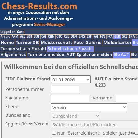
Logged on: Gast
Arabic
ARM
AZE
BIH
BUL
CAT
CHN
CRO
CZE
DEN
ENG
ESP
FAI
FIN
FRA
GER
GRE
INA
I
Home
TurnierDB
Meisterschaft
Foto-Galerie
Meldekartei
El
Turnierschach-Elozahl
Schnellschach-Elozahl
Allgemeines
Turnier anmelden: AUT
Spieler anmelden
Elo AUT
Elo
Willkommen bei den offiziellen Schnellscha
FIDE-Elolisten Stand
AUT-Elolisten Stand
4.233
Personennummer
Nachname
Vorname
Ebene
Bundesland
Spgem./Kreis/Verein
Nur "österreichische" Spieler (Land=A