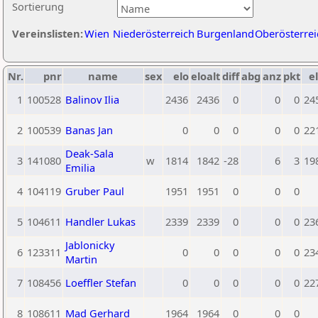
Sortierung
Vereinslisten:
Wien
Niederösterreich
Burgenland
Oberösterrei
Nr.
pnr
name
sex
elo
eloalt
diff
abg
anz
pkt
el
1
100528
Balinov Ilia
2436
2436
0
0
0
24
2
100539
Banas Jan
0
0
0
0
0
22
Deak-Sala
3
141080
w
1814
1842
-28
6
3
19
Emilia
4
104119
Gruber Paul
1951
1951
0
0
0
5
104611
Handler Lukas
2339
2339
0
0
0
23
Jablonicky
6
123311
0
0
0
0
0
23
Martin
7
108456
Loeffler Stefan
0
0
0
0
0
22
8
108611
Mad Gerhard
1964
1964
0
0
0