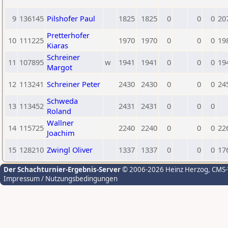
9
136145
Pilshofer Paul
1825
1825
0
0
0
20
Pretterhofer
10
111225
1970
1970
0
0
0
19
Kiaras
Schreiner
11
107895
w
1941
1941
0
0
0
19
Margot
12
113241
Schreiner Peter
2430
2430
0
0
0
24
Schweda
13
113452
2431
2431
0
0
0
Roland
Wallner
14
115725
2240
2240
0
0
0
22
Joachim
15
128210
Zwingl Oliver
1337
1337
0
0
0
17
Der Schachturnier-Ergebnis-Server
© 2006-2026 Heinz Herzog
, CMS
Impressum / Nutzungsbedingungen