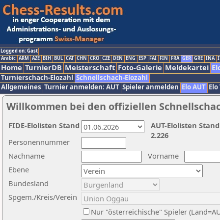
Logged on: Gast
Arabic
ARM
AZE
BIH
BUL
CAT
CHN
CRO
CZE
DEN
ENG
ESP
FAI
FIN
FRA
GER
GRE
INA
I
Home
TurnierDB
Meisterschaft
Foto-Galerie
Meldekartei
El
Turnierschach-Elozahl
Schnellschach-Elozahl
Allgemeines
Turnier anmelden: AUT
Spieler anmelden
Elo AUT
Elo
Willkommen bei den offiziellen Schnellscha
FIDE-Elolisten Stand
AUT-Elolisten Stand
2.226
Personennummer
Nachname
Vorname
Ebene
Bundesland
Spgem./Kreis/Verein
Nur "österreichische" Spieler (Land=A