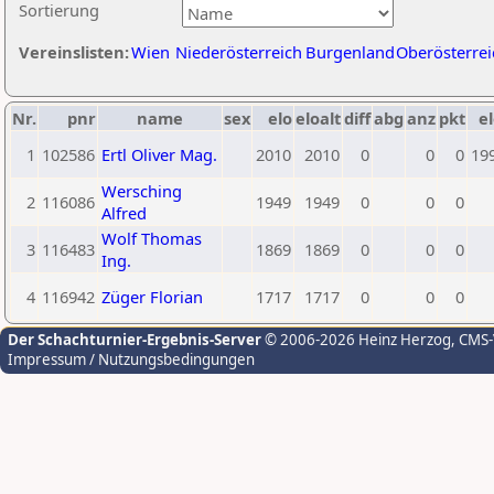
Sortierung
Vereinslisten:
Wien
Niederösterreich
Burgenland
Oberösterrei
Nr.
pnr
name
sex
elo
eloalt
diff
abg
anz
pkt
el
1
102586
Ertl Oliver Mag.
2010
2010
0
0
0
19
Wersching
2
116086
1949
1949
0
0
0
Alfred
Wolf Thomas
3
116483
1869
1869
0
0
0
Ing.
4
116942
Züger Florian
1717
1717
0
0
0
Der Schachturnier-Ergebnis-Server
© 2006-2026 Heinz Herzog
, CMS
Impressum / Nutzungsbedingungen