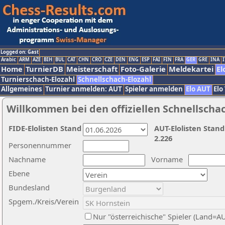
Logged on: Gast
Arabic
ARM
AZE
BIH
BUL
CAT
CHN
CRO
CZE
DEN
ENG
ESP
FAI
FIN
FRA
GER
GRE
INA
I
Home
TurnierDB
Meisterschaft
Foto-Galerie
Meldekartei
El
Turnierschach-Elozahl
Schnellschach-Elozahl
Allgemeines
Turnier anmelden: AUT
Spieler anmelden
Elo AUT
Elo
Willkommen bei den offiziellen Schnellscha
FIDE-Elolisten Stand
AUT-Elolisten Stand
2.226
Personennummer
Nachname
Vorname
Ebene
Bundesland
Spgem./Kreis/Verein
Nur "österreichische" Spieler (Land=A