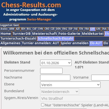
Logged on: Gast
Arabic
ARM
AZE
BIH
BUL
CAT
CHN
CRO
CZE
DEN
ENG
ESP
FAI
FIN
FRA
GER
GRE
INA
I
Home
TurnierDB
Meisterschaft
Foto-Galerie
Meldekartei
El
Turnierschach-Elozahl
Schnellschach-Elozahl
Allgemeines
Turnier anmelden: AUT
Spieler anmelden
Elo AUT
Elo
Willkommen bei den offiziellen Schnellscha
Elolisten Stand
AUT-Elolisten Stand
1.071
Personennummer
Nachname
Vorname
Ebene
Bundesland
Spgem./Kreis/Verein
Nur "österreichische" Spieler (Land=A