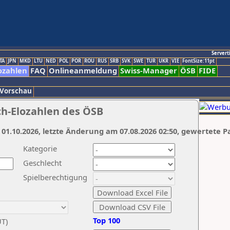
Servert
TA
JPN
MKD
LTU
NED
POL
POR
ROU
RUS
SRB
SVK
SWE
TUR
UKR
VIE
FontSize:11pt
ozahlen
FAQ
Onlineanmeldung
Swiss-Manager
ÖSB
FIDE
 Vorschau
ch-Elozahlen des ÖSB
 01.10.2026, letzte Änderung am 07.08.2026 02:50, gewertete P
Kategorie
Geschlecht
Spielberechtigung
Top 100
UT)