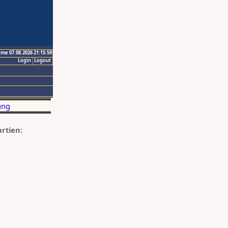
ime 07.08.2026 21:15:59
Login
Logout
artien: