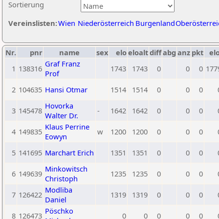
Sortierung
Vereinslisten:
Wien
Niederösterreich
Burgenland
Oberösterrei
Nr.
pnr
name
sex
elo
eloalt
diff
abg
anz
pkt
elo
Graf Franz
1
138316
1743
1743
0
0
0
177
Prof
2
104635
Hansi Otmar
1514
1514
0
0
0
Hovorka
3
145478
-
1642
1642
0
0
0
Walter Dr.
Klaus Perrine
4
149835
w
1200
1200
0
0
0
Eowyn
5
141695
Marchart Erich
1351
1351
0
0
0
Minkowitsch
6
149639
1235
1235
0
0
0
Christoph
Modliba
7
126422
1319
1319
0
0
0
Daniel
Pöschko
8
126473
0
0
0
0
0