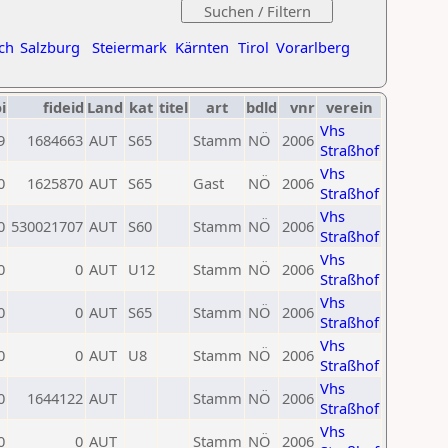
ch
Salzburg
Steiermark
Kärnten
Tirol
Vorarlberg
i
fideid
Land
kat
titel
art
bdld
vnr
verein
Vhs
9
1684663
AUT
S65
Stamm
NÖ
2006
Straßhof
Vhs
0
1625870
AUT
S65
Gast
NÖ
2006
Straßhof
Vhs
0
530021707
AUT
S60
Stamm
NÖ
2006
Straßhof
Vhs
0
0
AUT
U12
Stamm
NÖ
2006
Straßhof
Vhs
0
0
AUT
S65
Stamm
NÖ
2006
Straßhof
Vhs
0
0
AUT
U8
Stamm
NÖ
2006
Straßhof
Vhs
0
1644122
AUT
Stamm
NÖ
2006
Straßhof
Vhs
0
0
AUT
Stamm
NÖ
2006