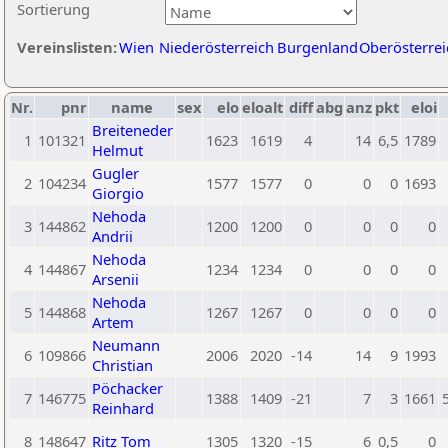
Sortierung
Vereinslisten:
Wien
Niederösterreich
Burgenland
Oberösterrei
Nr.
pnr
name
sex
elo
eloalt
diff
abg
anz
pkt
eloi
Breiteneder
1
101321
1623
1619
4
14
6,5
1789
Helmut
Gugler
2
104234
1577
1577
0
0
0
1693
Giorgio
Nehoda
3
144862
1200
1200
0
0
0
0
Andrii
Nehoda
4
144867
1234
1234
0
0
0
0
Arsenii
Nehoda
5
144868
1267
1267
0
0
0
0
Artem
Neumann
6
109866
2006
2020
-14
14
9
1993
Christian
Pöchacker
7
146775
1388
1409
-21
7
3
1661
Reinhard
8
148647
Ritz Tom
1305
1320
-15
6
0,5
0