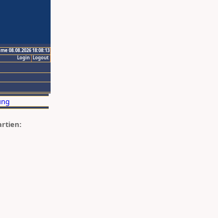
ime 08.08.2026 18:08:13
Login
Logout
artien: