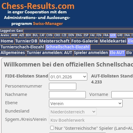
Logged on: Gast
Arabic
ARM
AZE
BIH
BUL
CAT
CHN
CRO
CZE
DEN
ENG
ESP
FAI
FIN
FRA
GER
GRE
INA
I
Home
TurnierDB
Meisterschaft
Foto-Galerie
Meldekartei
El
Turnierschach-Elozahl
Schnellschach-Elozahl
Allgemeines
Turnier anmelden: AUT
Spieler anmelden
Elo AUT
Elo
Willkommen bei den offiziellen Schnellscha
FIDE-Elolisten Stand
AUT-Elolisten Stand
4.233
Personennummer
Nachname
Vorname
Ebene
Bundesland
Spgem./Kreis/Verein
Nur "österreichische" Spieler (Land=A