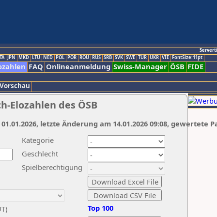
Servert
TA
JPN
MKD
LTU
NED
POL
POR
ROU
RUS
SRB
SVK
SWE
TUR
UKR
VIE
FontSize:11pt
ozahlen
FAQ
Onlineanmeldung
Swiss-Manager
ÖSB
FIDE
 Vorschau
ch-Elozahlen des ÖSB
 01.01.2026, letzte Änderung am 14.01.2026 09:08, gewertete P
Kategorie
Geschlecht
Spielberechtigung
Top 100
UT)