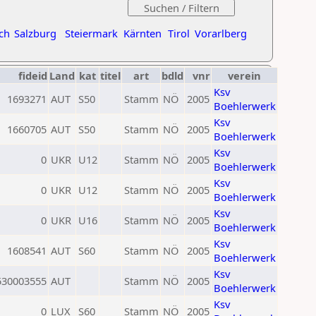
ch
Salzburg
Steiermark
Kärnten
Tirol
Vorarlberg
fideid
Land
kat
titel
art
bdld
vnr
verein
Ksv
1693271
AUT
S50
Stamm
NÖ
2005
Boehlerwerk
Ksv
1660705
AUT
S50
Stamm
NÖ
2005
Boehlerwerk
Ksv
0
UKR
U12
Stamm
NÖ
2005
Boehlerwerk
Ksv
0
UKR
U12
Stamm
NÖ
2005
Boehlerwerk
Ksv
0
UKR
U16
Stamm
NÖ
2005
Boehlerwerk
Ksv
1608541
AUT
S60
Stamm
NÖ
2005
Boehlerwerk
Ksv
530003555
AUT
Stamm
NÖ
2005
Boehlerwerk
Ksv
0
LUX
S60
Stamm
NÖ
2005