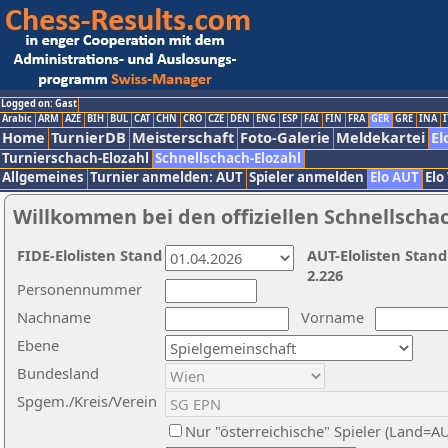
Logged on: Gast
Arabic
ARM
AZE
BIH
BUL
CAT
CHN
CRO
CZE
DEN
ENG
ESP
FAI
FIN
FRA
GER
GRE
INA
I
Home
TurnierDB
Meisterschaft
Foto-Galerie
Meldekartei
El
Turnierschach-Elozahl
Schnellschach-Elozahl
Allgemeines
Turnier anmelden: AUT
Spieler anmelden
Elo AUT
Elo
Willkommen bei den offiziellen Schnellscha
FIDE-Elolisten Stand
AUT-Elolisten Stand
2.226
Personennummer
Nachname
Vorname
Ebene
Bundesland
Spgem./Kreis/Verein
Nur "österreichische" Spieler (Land=A