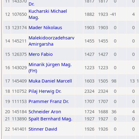
11
143370
1817
1817
0
0
Dr.
Kucharski Michael
12
107650
1882
1923
-41
4
Mag.
13
123174
Mader Nikolaus
1903
1903
0
0
Malekidoorzadehsarv
14
145211
1455
1455
0
0
Amirgarsha
15
126375
Mero Fabio
1427
1427
0
0
Minarik Jürgen Mag.
16
143029
1223
1223
0
0
(FH)
17
145409
Muka Daniel Marcell
1603
1505
98
13
1
18
110752
Pilaj Herwig Dr.
2324
2324
0
0
19
111153
Prammer Franz Dr.
1707
1707
0
0
20
145184
Schneider Aron
1724
1688
36
4
21
113890
Spalt Bernhard Mag.
1927
1927
0
0
22
141401
Stinner David
1926
1926
0
0