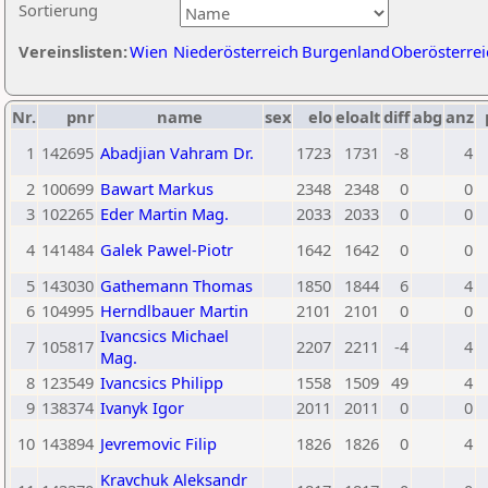
Sortierung
Vereinslisten:
Wien
Niederösterreich
Burgenland
Oberösterrei
Nr.
pnr
name
sex
elo
eloalt
diff
abg
anz
1
142695
Abadjian Vahram Dr.
1723
1731
-8
4
2
100699
Bawart Markus
2348
2348
0
0
3
102265
Eder Martin Mag.
2033
2033
0
0
4
141484
Galek Pawel-Piotr
1642
1642
0
0
5
143030
Gathemann Thomas
1850
1844
6
4
6
104995
Herndlbauer Martin
2101
2101
0
0
Ivancsics Michael
7
105817
2207
2211
-4
4
Mag.
8
123549
Ivancsics Philipp
1558
1509
49
4
9
138374
Ivanyk Igor
2011
2011
0
0
10
143894
Jevremovic Filip
1826
1826
0
4
Kravchuk Aleksandr