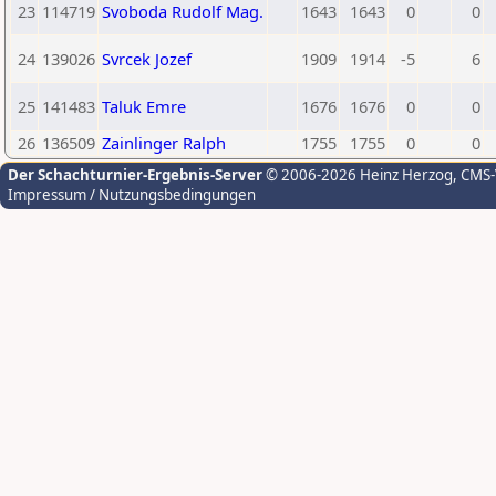
23
114719
Svoboda Rudolf Mag.
1643
1643
0
0
24
139026
Svrcek Jozef
1909
1914
-5
6
25
141483
Taluk Emre
1676
1676
0
0
26
136509
Zainlinger Ralph
1755
1755
0
0
Der Schachturnier-Ergebnis-Server
© 2006-2026 Heinz Herzog
, CMS
Impressum / Nutzungsbedingungen