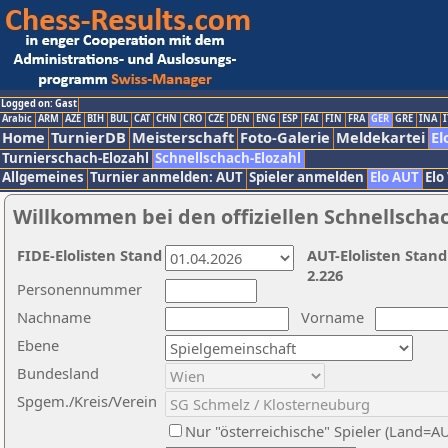
Logged on: Gast
Arabic
ARM
AZE
BIH
BUL
CAT
CHN
CRO
CZE
DEN
ENG
ESP
FAI
FIN
FRA
GER
GRE
INA
I
Home
TurnierDB
Meisterschaft
Foto-Galerie
Meldekartei
El
Turnierschach-Elozahl
Schnellschach-Elozahl
Allgemeines
Turnier anmelden: AUT
Spieler anmelden
Elo AUT
Elo
Willkommen bei den offiziellen Schnellscha
FIDE-Elolisten Stand
AUT-Elolisten Stand
2.226
Personennummer
Nachname
Vorname
Ebene
Bundesland
Spgem./Kreis/Verein
Nur "österreichische" Spieler (Land=A