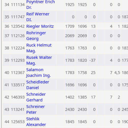
Poyntner Erich
34
111134
1925
1925
0
0
0
Dr.
Reif Werner
35
111747
0
0
0
0
0
18
DI.
36
123542
Riegler Moritz
1709
1696
13
4
1
18
Rohringer
37
112126
2069
2069
0
0
0
Georg
Ruck Helmut
38
112224
1763
1763
0
0
0
18
Mag.
Rusek Walter
39
112293
1783
1820
-37
4
0
17
Mag.
Salamon
40
112367
1783
1758
25
7
4,5
18
Joachim Ing.
Scheidleder
41
133517
1696
1696
0
0
0
17
Daniel
Schneider
42
146393
1402
1385
17
7
2
Gerhard
Schreiner
43
113241
2430
2430
0
0
0
24
Peter
Stehlik
44
125653
1845
1845
0
0
0
19
Alexander