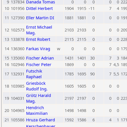
9
137834
Danada Tomas
0
0
0
0
0
22
10
101956
Dittel Herbert
1904
1915
-11
7
4
19
11
127390
Eller Martin DI
1881
1881
0
0
0
19
Ernst Michael
12
102573
2103
2103
0
0
0
20
Mag.
13
133878
Ernst Robert
2115
2115
0
0
0
22
14
136360
Farkas Virag
w
0
0
0
0
0
17
15
135060
Fischer Adrian
1431
1401
30
7
3
18
16
102946
Fischer Peter
1869
0
0
7
4,5
18
Futschik
17
132931
1785
1695
90
7
5,5
17
Raphael
Griesböck
18
103985
1605
1605
0
0
0
Rudolf Ing.
Grötz Harald
19
104031
2197
2197
0
0
0
22
Mag.
Hendrich
20
104965
1498
1498
0
0
0
Maximilian
21
105586
Hruza Gerhard
1592
1586
6
4
1
17
Kerschenbauer