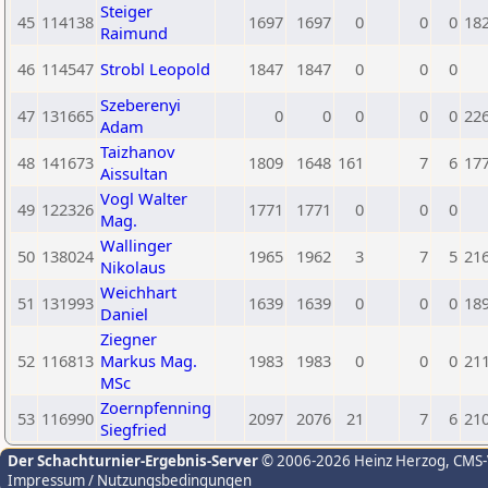
Steiger
45
114138
1697
1697
0
0
0
18
Raimund
46
114547
Strobl Leopold
1847
1847
0
0
0
Szeberenyi
47
131665
0
0
0
0
0
22
Adam
Taizhanov
48
141673
1809
1648
161
7
6
17
Aissultan
Vogl Walter
49
122326
1771
1771
0
0
0
Mag.
Wallinger
50
138024
1965
1962
3
7
5
21
Nikolaus
Weichhart
51
131993
1639
1639
0
0
0
18
Daniel
Ziegner
52
116813
Markus Mag.
1983
1983
0
0
0
21
MSc
Zoernpfenning
53
116990
2097
2076
21
7
6
21
Siegfried
Der Schachturnier-Ergebnis-Server
© 2006-2026 Heinz Herzog
, CMS
Impressum / Nutzungsbedingungen