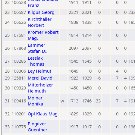
22
106528
1911
1911
0
0
0
Franz
23
106587
Kilgus Georg
2321
2321
0
0
0
23
Kirchthaller
24
106626
1838
1838
0
0
0
18
Norbert
Kromer Robert
25
107581
1814
1814
0
0
0
Mag.
Lammer
26
107868
2097
2097
0
0
0
Stefan DI
Lessiak
27
108285
1545
1545
0
0
0
16
Thomas
28
108306
Ley Helmut
1649
0
0
4
0
29
125811
Merei David
1923
1929
-6
7
4
19
Mitterholzer
30
109320
1450
1450
0
0
0
16
Helmuth
Molnar
31
109416
w
1713
1746
-33
7
4
19
Monika
32
110201
Opl Klaus Mag.
1829
1829
0
0
0
19
Pingitzer
33
110775
1917
1917
0
0
0
19
Guenther