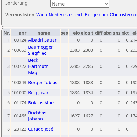
Sortierung
Vereinslisten:
Wien
Niederösterreich
Burgenland
Oberösterrei
Nr.
pnr
name
sex
elo
eloalt
diff
abg
anz
pkt
el
1
100124
Albadri Sattar
0
0
0
0
0
21
Baumegger
2
100663
2383
2383
0
0
0
23
Siegfried
Beck
3
100722
Hartmuth
2285
2285
0
0
0
22
Mag.
4
100843
Berger Tobias
1888
1888
0
0
0
19
5
101000
Birg Jovan
1834
1834
0
0
0
19
6
101174
Bokros Albert
0
0
0
0
0
24
Buchhas
7
101466
1627
1627
0
0
0
17
Johann
8
123122
Curado José
0
0
0
0
0