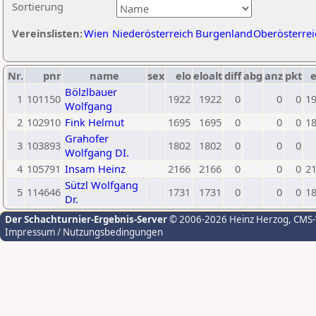
Sortierung
Vereinslisten:
Wien
Niederösterreich
Burgenland
Oberösterrei
Nr.
pnr
name
sex
elo
eloalt
diff
abg
anz
pkt
e
Bölzlbauer
1
101150
1922
1922
0
0
0
1
Wolfgang
2
102910
Fink Helmut
1695
1695
0
0
0
1
Grahofer
3
103893
1802
1802
0
0
0
Wolfgang DI.
4
105791
Insam Heinz
2166
2166
0
0
0
2
Sützl Wolfgang
5
114646
1731
1731
0
0
0
1
Dr.
Der Schachturnier-Ergebnis-Server
© 2006-2026 Heinz Herzog
, CMS
Impressum / Nutzungsbedingungen