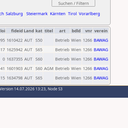
ch
Salzburg
Steiermark
Kärnten
Tirol
Vorarlberg
loi
fideid
Land
kat
titel
art
bdld
vnr
verein
995
1610422
AUT
S50
Betrieb
Wien
1266
BAWAG
817
1625942
AUT
S65
Betrieb
Wien
1266
BAWAG
0
1637355
AUT
S60
Betrieb
Wien
1266
BAWAG
141
1601903
AUT
S60
AGM
Betrieb
Wien
1266
BAWAG
815
1634798
AUT
S65
Betrieb
Wien
1266
BAWAG
-Version 14.07.2026 13:23, Node S3