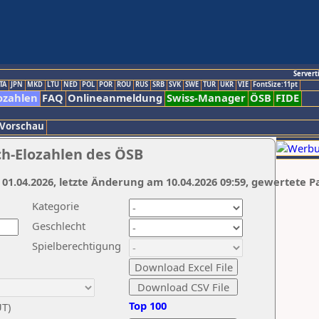
Servert
TA
JPN
MKD
LTU
NED
POL
POR
ROU
RUS
SRB
SVK
SWE
TUR
UKR
VIE
FontSize:11pt
ozahlen
FAQ
Onlineanmeldung
Swiss-Manager
ÖSB
FIDE
 Vorschau
ch-Elozahlen des ÖSB
 01.04.2026, letzte Änderung am 10.04.2026 09:59, gewertete P
Kategorie
Geschlecht
Spielberechtigung
Top 100
UT)