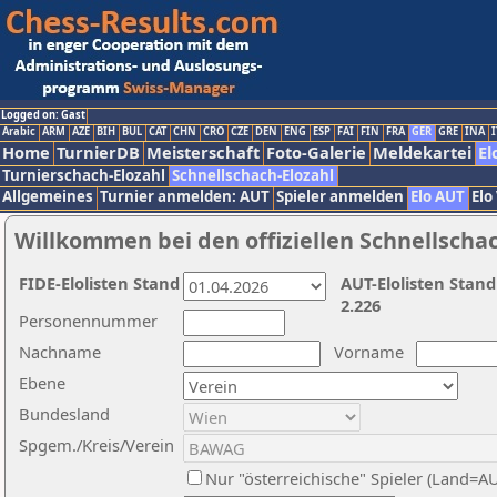
Logged on: Gast
Arabic
ARM
AZE
BIH
BUL
CAT
CHN
CRO
CZE
DEN
ENG
ESP
FAI
FIN
FRA
GER
GRE
INA
I
Home
TurnierDB
Meisterschaft
Foto-Galerie
Meldekartei
El
Turnierschach-Elozahl
Schnellschach-Elozahl
Allgemeines
Turnier anmelden: AUT
Spieler anmelden
Elo AUT
Elo
Willkommen bei den offiziellen Schnellscha
FIDE-Elolisten Stand
AUT-Elolisten Stand
2.226
Personennummer
Nachname
Vorname
Ebene
Bundesland
Spgem./Kreis/Verein
Nur "österreichische" Spieler (Land=A