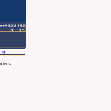
ime 09.08.2026 14:55:20
Login
Logout
artien: