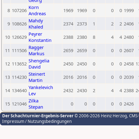
Georg
Korn
8
107206
1969
1969
0
0
0
1999
Andreas
Mahdy
9
108626
2374
2373
1
2
2
2406
Khaled
Peyrer
10
126629
2388
2380
8
4
4
2480
Konstantin
Ragger
11
111506
2659
2659
0
0
0
2607
Markus
Shengelia
12
113652
2450
2450
0
0
0
2458
1
David
Steinert
13
114230
2016
2016
0
0
0
2039
Martin
Yankelevich
14
134640
2432
2430
2
4
4
2388
2
Lev
Zilka
15
121046
0
0
0
0
0
2426
Stepan
Der Schachturnier-Ergebnis-Server
© 2006-2026 Heinz Herzog
, CMS
Impressum / Nutzungsbedingungen