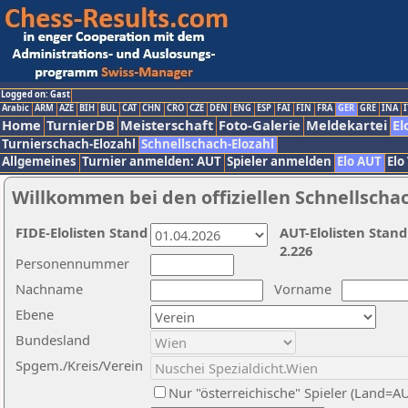
Logged on: Gast
Arabic
ARM
AZE
BIH
BUL
CAT
CHN
CRO
CZE
DEN
ENG
ESP
FAI
FIN
FRA
GER
GRE
INA
I
Home
TurnierDB
Meisterschaft
Foto-Galerie
Meldekartei
El
Turnierschach-Elozahl
Schnellschach-Elozahl
Allgemeines
Turnier anmelden: AUT
Spieler anmelden
Elo AUT
Elo
Willkommen bei den offiziellen Schnellscha
FIDE-Elolisten Stand
AUT-Elolisten Stand
2.226
Personennummer
Nachname
Vorname
Ebene
Bundesland
Spgem./Kreis/Verein
Nur "österreichische" Spieler (Land=A