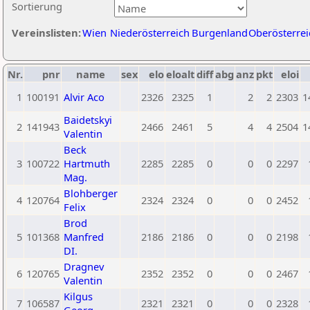
Sortierung
Vereinslisten:
Wien
Niederösterreich
Burgenland
Oberösterrei
Nr.
pnr
name
sex
elo
eloalt
diff
abg
anz
pkt
eloi
1
100191
Alvir Aco
2326
2325
1
2
2
2303
1
Baidetskyi
2
141943
2466
2461
5
4
4
2504
1
Valentin
Beck
3
100722
Hartmuth
2285
2285
0
0
0
2297
Mag.
Blohberger
4
120764
2324
2324
0
0
0
2452
Felix
Brod
5
101368
Manfred
2186
2186
0
0
0
2198
DI.
Dragnev
6
120765
2352
2352
0
0
0
2467
Valentin
Kilgus
7
106587
2321
2321
0
0
0
2328