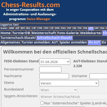
Logged on: Gast
Arabic
ARM
AZE
BIH
BUL
CAT
CHN
CRO
CZE
DEN
ENG
ESP
FAI
FIN
FRA
GER
GRE
INA
I
Home
TurnierDB
Meisterschaft
Foto-Galerie
Meldekartei
El
Turnierschach-Elozahl
Schnellschach-Elozahl
Allgemeines
Turnier anmelden: AUT
Spieler anmelden
Elo AUT
Elo
Willkommen bei den offiziellen Schnellscha
FIDE-Elolisten Stand
AUT-Elolisten Stand
2.226
Personennummer
Nachname
Vorname
Ebene
Bundesland
Spgem./Kreis/Verein
Nur "österreichische" Spieler (Land=A