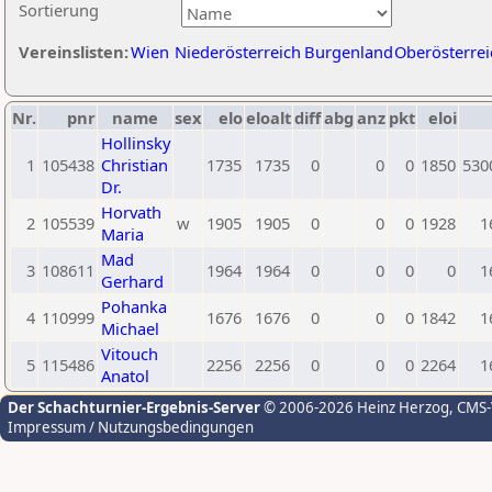
Sortierung
Vereinslisten:
Wien
Niederösterreich
Burgenland
Oberösterrei
Nr.
pnr
name
sex
elo
eloalt
diff
abg
anz
pkt
eloi
Hollinsky
1
105438
Christian
1735
1735
0
0
0
1850
530
Dr.
Horvath
2
105539
w
1905
1905
0
0
0
1928
1
Maria
Mad
3
108611
1964
1964
0
0
0
0
1
Gerhard
Pohanka
4
110999
1676
1676
0
0
0
1842
1
Michael
Vitouch
5
115486
2256
2256
0
0
0
2264
1
Anatol
Der Schachturnier-Ergebnis-Server
© 2006-2026 Heinz Herzog
, CMS
Impressum / Nutzungsbedingungen