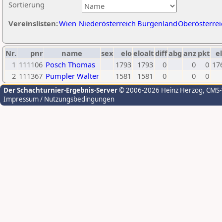
Sortierung
Vereinslisten:
Wien
Niederösterreich
Burgenland
Oberösterrei
Nr.
pnr
name
sex
elo
eloalt
diff
abg
anz
pkt
el
1
111106
Posch Thomas
1793
1793
0
0
0
17
2
111367
Pumpler Walter
1581
1581
0
0
0
Der Schachturnier-Ergebnis-Server
© 2006-2026 Heinz Herzog
, CMS
Impressum / Nutzungsbedingungen