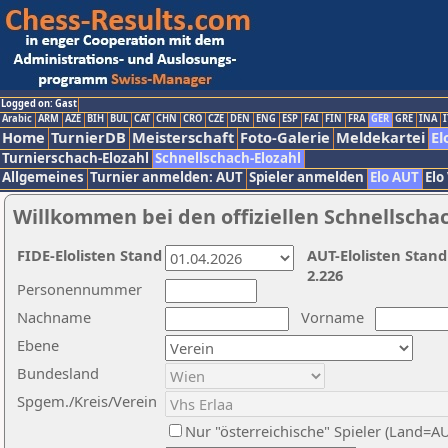
Logged on: Gast
Arabic
ARM
AZE
BIH
BUL
CAT
CHN
CRO
CZE
DEN
ENG
ESP
FAI
FIN
FRA
GER
GRE
INA
I
Home
TurnierDB
Meisterschaft
Foto-Galerie
Meldekartei
El
Turnierschach-Elozahl
Schnellschach-Elozahl
Allgemeines
Turnier anmelden: AUT
Spieler anmelden
Elo AUT
Elo
Willkommen bei den offiziellen Schnellscha
FIDE-Elolisten Stand
AUT-Elolisten Stand
2.226
Personennummer
Nachname
Vorname
Ebene
Bundesland
Spgem./Kreis/Verein
Nur "österreichische" Spieler (Land=A