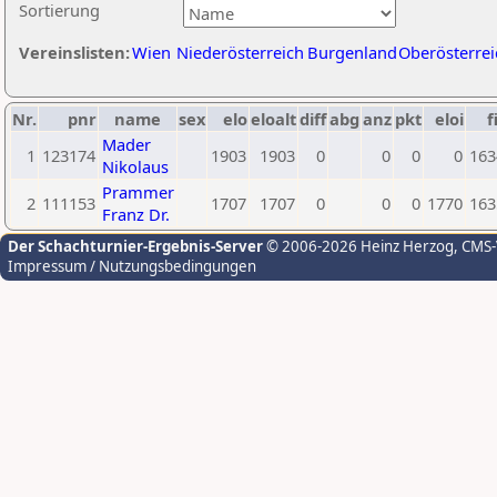
Sortierung
Vereinslisten:
Wien
Niederösterreich
Burgenland
Oberösterrei
Nr.
pnr
name
sex
elo
eloalt
diff
abg
anz
pkt
eloi
f
Mader
1
123174
1903
1903
0
0
0
0
163
Nikolaus
Prammer
2
111153
1707
1707
0
0
0
1770
163
Franz Dr.
Der Schachturnier-Ergebnis-Server
© 2006-2026 Heinz Herzog
, CMS
Impressum / Nutzungsbedingungen