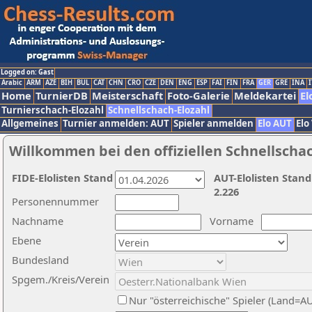
Logged on: Gast
Arabic
ARM
AZE
BIH
BUL
CAT
CHN
CRO
CZE
DEN
ENG
ESP
FAI
FIN
FRA
GER
GRE
INA
I
Home
TurnierDB
Meisterschaft
Foto-Galerie
Meldekartei
El
Turnierschach-Elozahl
Schnellschach-Elozahl
Allgemeines
Turnier anmelden: AUT
Spieler anmelden
Elo AUT
Elo
Willkommen bei den offiziellen Schnellscha
FIDE-Elolisten Stand
AUT-Elolisten Stand
2.226
Personennummer
Nachname
Vorname
Ebene
Bundesland
Spgem./Kreis/Verein
Nur "österreichische" Spieler (Land=A