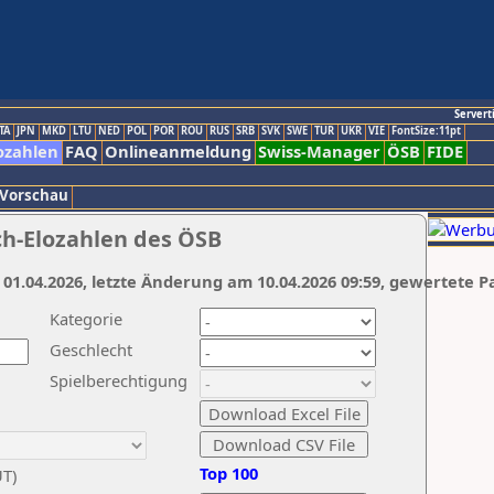
Servert
TA
JPN
MKD
LTU
NED
POL
POR
ROU
RUS
SRB
SVK
SWE
TUR
UKR
VIE
FontSize:11pt
ozahlen
FAQ
Onlineanmeldung
Swiss-Manager
ÖSB
FIDE
 Vorschau
ch-Elozahlen des ÖSB
 01.04.2026, letzte Änderung am 10.04.2026 09:59, gewertete P
Kategorie
Geschlecht
Spielberechtigung
Top 100
UT)