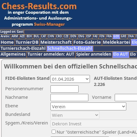
Logged on: Gast
Arabic
ARM
AZE
BIH
BUL
CAT
CHN
CRO
CZE
DEN
ENG
ESP
FAI
FIN
FRA
GER
GRE
INA
I
Home
TurnierDB
Meisterschaft
Foto-Galerie
Meldekartei
El
Turnierschach-Elozahl
Schnellschach-Elozahl
Allgemeines
Turnier anmelden: AUT
Spieler anmelden
Elo AUT
Elo
Willkommen bei den offiziellen Schnellscha
FIDE-Elolisten Stand
AUT-Elolisten Stand
2.226
Personennummer
Nachname
Vorname
Ebene
Bundesland
Spgem./Kreis/Verein
Nur "österreichische" Spieler (Land=A