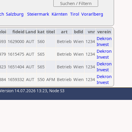
ch
Salzburg
Steiermark
Kärnten
Tirol
Vorarlberg
eloi
fideid
Land
kat
titel
art
bdld
vnr
verein
Dekron
693
1629000
AUT
S60
Betrieb
Wien
1234
Invest
Dekron
979
1615475
AUT
S65
Betrieb
Wien
1234
Invest
Dekron
823
1651404
AUT
S65
Betrieb
Wien
1234
Invest
Dekron
884
1659332
AUT
S50
AFM
Betrieb
Wien
1234
Invest
-Version 14.07.2026 13:23, Node S3