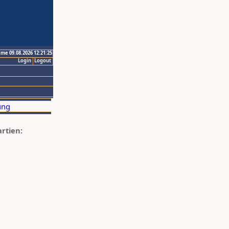
ime 09.08.2026 12:21:25
Login
Logout
artien: