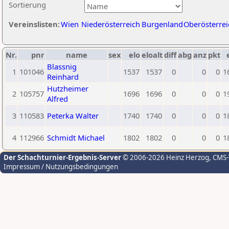
Sortierung
Vereinslisten:
Wien
Niederösterreich
Burgenland
Oberösterrei
Nr.
pnr
name
sex
elo
eloalt
diff
abg
anz
pkt
Blassnig
1
101046
1537
1537
0
0
0
1
Reinhard
Hutzheimer
2
105757
1696
1696
0
0
0
1
Alfred
3
110583
Peterka Walter
1740
1740
0
0
0
1
4
112966
Schmidt Michael
1802
1802
0
0
0
1
Der Schachturnier-Ergebnis-Server
© 2006-2026 Heinz Herzog
, CMS
Impressum / Nutzungsbedingungen