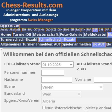
Logged on: Gast
Arabic
ARM
AZE
BIH
BUL
CAT
CHN
CRO
CZE
DEN
ENG
ESP
FAI
FIN
FRA
GER
GRE
INA
I
Home
TurnierDB
Meisterschaft
Foto-Galerie
Meldekartei
El
Turnierschach-Elozahl
Schnellschach-Elozahl
Allgemeines
Turnier anmelden: AUT
Spieler anmelden
Elo AUT
Elo
Willkommen bei den offiziellen Schnellscha
FIDE-Elolisten Stand
AUT-Elolisten Stand
2.303
Personennummer
Nachname
Vorname
Ebene
Bundesland
Spgem./Kreis/Verein
Nur "österreichische" Spieler (Land=A