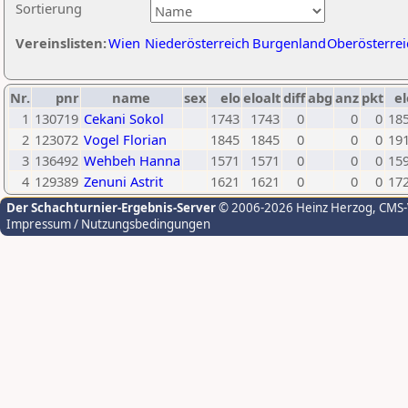
Sortierung
Vereinslisten:
Wien
Niederösterreich
Burgenland
Oberösterrei
Nr.
pnr
name
sex
elo
eloalt
diff
abg
anz
pkt
el
1
130719
Cekani Sokol
1743
1743
0
0
0
18
2
123072
Vogel Florian
1845
1845
0
0
0
19
3
136492
Wehbeh Hanna
1571
1571
0
0
0
15
4
129389
Zenuni Astrit
1621
1621
0
0
0
17
Der Schachturnier-Ergebnis-Server
© 2006-2026 Heinz Herzog
, CMS
Impressum / Nutzungsbedingungen