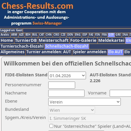
Logged on: Gast
Arabic
ARM
AZE
BIH
BUL
CAT
CHN
CRO
CZE
DEN
ENG
ESP
FAI
FIN
FRA
GER
GRE
INA
I
Home
TurnierDB
Meisterschaft
Foto-Galerie
Meldekartei
El
Turnierschach-Elozahl
Schnellschach-Elozahl
Allgemeines
Turnier anmelden: AUT
Spieler anmelden
Elo AUT
Elo
Willkommen bei den offiziellen Schnellscha
FIDE-Elolisten Stand
AUT-Elolisten Stand
2.226
Personennummer
Nachname
Vorname
Ebene
Bundesland
Spgem./Kreis/Verein
Nur "österreichische" Spieler (Land=A