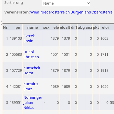
Sortierung
Vereinslisten:
Wien
Niederösterreich
Burgenland
Oberösterrei
Nr.
pnr
name
sex
elo
eloalt
diff
abg
anz
pkt
eloi
Cvrcek
1
139103
1379
1379
0
0
0
1603
Erwin
Huebl
2
105683
1501
1501
0
0
0
1711
Christian
Kunschek
3
107729
1879
1879
0
0
0
1918
Horst
Kurtulus
4
142081
1689
1689
0
0
0
1656
Emre
Nonninger
5
139551
Julian
-
0
0
0
0
0
0
53
Niklas