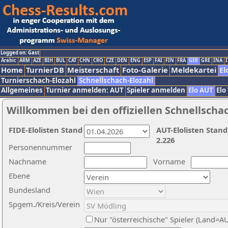
Logged on: Gast
Arabic
ARM
AZE
BIH
BUL
CAT
CHN
CRO
CZE
DEN
ENG
ESP
FAI
FIN
FRA
GER
GRE
INA
I
Home
TurnierDB
Meisterschaft
Foto-Galerie
Meldekartei
El
Turnierschach-Elozahl
Schnellschach-Elozahl
Allgemeines
Turnier anmelden: AUT
Spieler anmelden
Elo AUT
Elo
Willkommen bei den offiziellen Schnellscha
FIDE-Elolisten Stand
AUT-Elolisten Stand
2.226
Personennummer
Nachname
Vorname
Ebene
Bundesland
Spgem./Kreis/Verein
Nur "österreichische" Spieler (Land=A