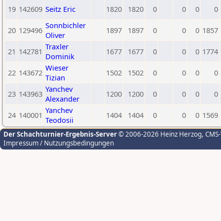
19
142609
Seitz Eric
1820
1820
0
0
0
0
Sonnbichler
20
129496
1897
1897
0
0
0
1857
Oliver
Traxler
21
142781
1677
1677
0
0
0
1774
Dominik
Wieser
22
143672
1502
1502
0
0
0
0
Tizian
Yanchev
23
143963
1200
1200
0
0
0
0
Alexander
Yanchev
24
140001
1404
1404
0
0
0
1569
Teodosii
Der Schachturnier-Ergebnis-Server
© 2006-2026 Heinz Herzog
, CMS
Impressum / Nutzungsbedingungen