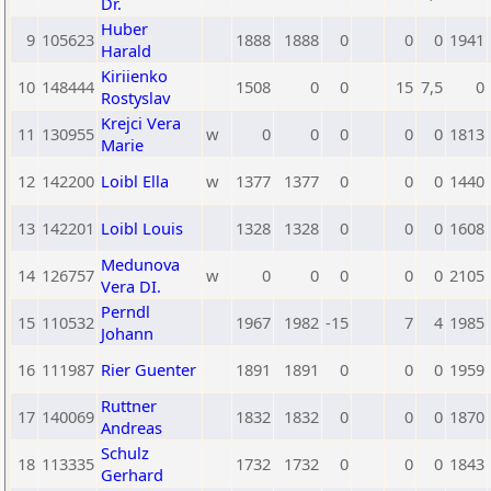
Dr.
Huber
9
105623
1888
1888
0
0
0
1941
Harald
Kiriienko
10
148444
1508
0
0
15
7,5
0
Rostyslav
Krejci Vera
11
130955
w
0
0
0
0
0
1813
Marie
12
142200
Loibl Ella
w
1377
1377
0
0
0
1440
13
142201
Loibl Louis
1328
1328
0
0
0
1608
Medunova
14
126757
w
0
0
0
0
0
2105
Vera DI.
Perndl
15
110532
1967
1982
-15
7
4
1985
Johann
16
111987
Rier Guenter
1891
1891
0
0
0
1959
Ruttner
17
140069
1832
1832
0
0
0
1870
Andreas
Schulz
18
113335
1732
1732
0
0
0
1843
Gerhard