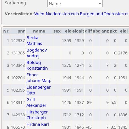
Sortierung
Vereinslisten:
Wien
Niederösterreich
Burgenland
Oberösterrei
Nr.
pnr
name
sex
elo
eloalt
diff
abg
anz
pkt
eloi
Becka
1
142337
1359
1359
0
0
0
0
Mathias
Bogdanov
2
131385
0
0
0
0
0
2176
Andrej
Boldog
3
143348
1276
1274
2
7
2
0
Konstantin
Ebner
4
102204
1944
1944
0
0
0
1981
Johann Mag.
Eidenberger
5
102395
1991
1991
0
0
0
0
Otto
Grill
6
148312
1426
1337
89
9
5,5
0
Alexander
Hirzberger
7
142938
1712
1712
0
0
0
1836
Christoph
Hrdina Karl
8
105570
1801
1846
-45
7
3,5
1845