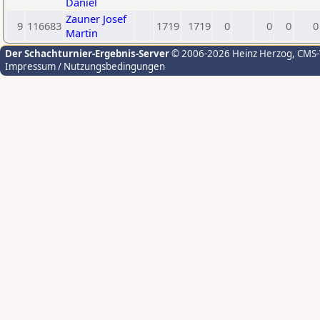
Daniel
Zauner Josef
9
116683
1719
1719
0
0
0
0
Martin
Der Schachturnier-Ergebnis-Server
© 2006-2026 Heinz Herzog
, CMS
Impressum / Nutzungsbedingungen