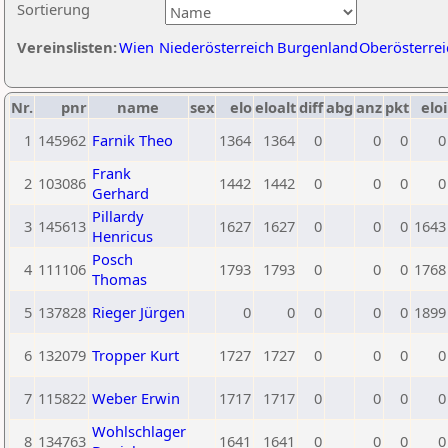
Sortierung
Vereinslisten:
Wien
Niederösterreich
Burgenland
Oberösterrei
Nr.
pnr
name
sex
elo
eloalt
diff
abg
anz
pkt
eloi
1
145962
Farnik Theo
1364
1364
0
0
0
0
Frank
2
103086
1442
1442
0
0
0
0
Gerhard
Pillardy
3
145613
1627
1627
0
0
0
1643
Henricus
Posch
4
111106
1793
1793
0
0
0
1768
Thomas
5
137828
Rieger Jürgen
0
0
0
0
0
1899
6
132079
Tropper Kurt
1727
1727
0
0
0
0
7
115822
Weber Erwin
1717
1717
0
0
0
0
Wohlschlager
8
134763
1641
1641
0
0
0
0