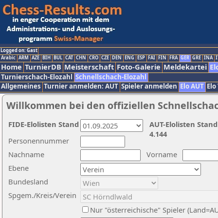
Logged on: Gast
Arabic
ARM
AZE
BIH
BUL
CAT
CHN
CRO
CZE
DEN
ENG
ESP
FAI
FIN
FRA
GER
GRE
INA
I
Home
TurnierDB
Meisterschaft
Foto-Galerie
Meldekartei
El
Turnierschach-Elozahl
Schnellschach-Elozahl
Allgemeines
Turnier anmelden: AUT
Spieler anmelden
Elo AUT
Elo
Willkommen bei den offiziellen Schnellscha
FIDE-Elolisten Stand
AUT-Elolisten Stand
4.144
Personennummer
Nachname
Vorname
Ebene
Bundesland
Spgem./Kreis/Verein
Nur "österreichische" Spieler (Land=A