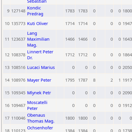
Sebastian
Kondic
9
127148
1783
1783
0
0
0
1800
Predrag
10
135773
Kuti Oliver
1714
1714
0
0
0
1947
Lang
11
123637
Maximilian
1466
1466
0
0
0
1643
Mag.
Linnert Peter
12
108378
1712
1712
0
0
0
1864
Dr.
13
108516
Lucaci Marius
0
0
0
0
0
2050
14
108976
Mayer Peter
1795
1787
8
2
1
1917
15
109345
Mlynek Petr
0
0
0
0
0
2090
Moscatelli
16
109467
0
0
0
0
0
1912
Peter
Obenaus
17
110046
1800
1800
0
0
0
0
Thomas Mag.
Ochsenhofer
18
110123
1384
1384
0
0
0
1738