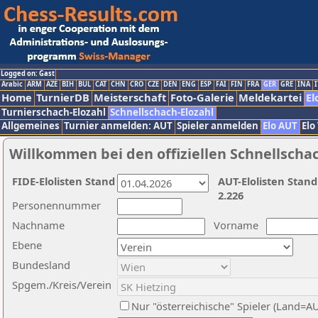
Logged on: Gast
Arabic
ARM
AZE
BIH
BUL
CAT
CHN
CRO
CZE
DEN
ENG
ESP
FAI
FIN
FRA
GER
GRE
INA
I
Home
TurnierDB
Meisterschaft
Foto-Galerie
Meldekartei
El
Turnierschach-Elozahl
Schnellschach-Elozahl
Allgemeines
Turnier anmelden: AUT
Spieler anmelden
Elo AUT
Elo
Willkommen bei den offiziellen Schnellscha
FIDE-Elolisten Stand
AUT-Elolisten Stand
2.226
Personennummer
Nachname
Vorname
Ebene
Bundesland
Spgem./Kreis/Verein
Nur "österreichische" Spieler (Land=A