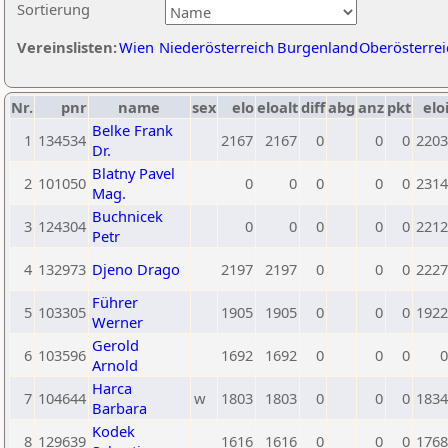
Sortierung
Vereinslisten:
Wien
Niederösterreich
Burgenland
Oberösterrei
Nr.
pnr
name
sex
elo
eloalt
diff
abg
anz
pkt
elo
Belke Frank
1
134534
2167
2167
0
0
0
2203
Dr.
Blatny Pavel
2
101050
0
0
0
0
0
2314
Mag.
Buchnicek
3
124304
0
0
0
0
0
2212
Petr
4
132973
Djeno Drago
2197
2197
0
0
0
2227
Führer
5
103305
1905
1905
0
0
0
1922
Werner
Gerold
6
103596
1692
1692
0
0
0
0
Arnold
Harca
7
104644
w
1803
1803
0
0
0
1834
Barbara
Kodek
8
129639
1616
1616
0
0
0
1768