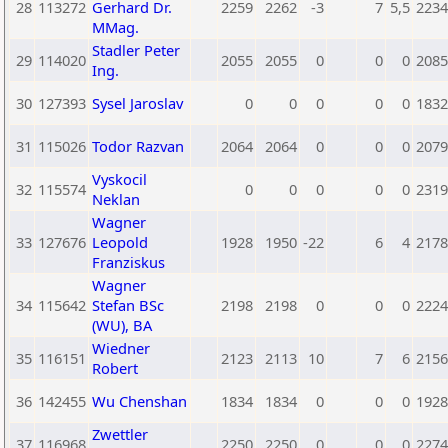
28
113272
Gerhard Dr.
2259
2262
-3
7
5,5
2234
MMag.
Stadler Peter
29
114020
2055
2055
0
0
0
2085
Ing.
30
127393
Sysel Jaroslav
0
0
0
0
0
1832
31
115026
Todor Razvan
2064
2064
0
0
0
2079
Vyskocil
32
115574
0
0
0
0
0
2319
Neklan
Wagner
33
127676
Leopold
1928
1950
-22
6
4
2178
Franziskus
Wagner
34
115642
Stefan BSc
2198
2198
0
0
0
2224
(WU), BA
Wiedner
35
116151
2123
2113
10
7
6
2156
Robert
36
142455
Wu Chenshan
1834
1834
0
0
0
1928
Zwettler
37
116968
2250
2250
0
0
0
2274