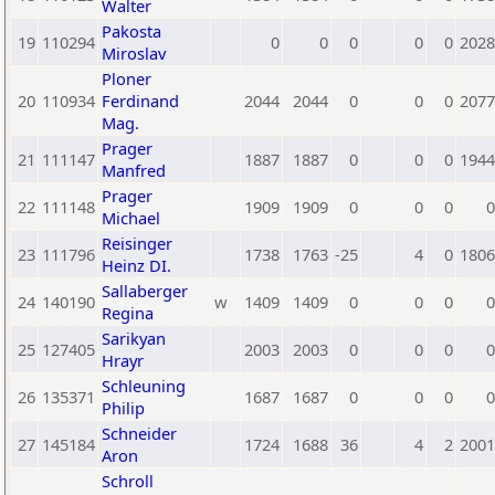
Walter
Pakosta
19
110294
0
0
0
0
0
2028
Miroslav
Ploner
20
110934
Ferdinand
2044
2044
0
0
0
2077
Mag.
Prager
21
111147
1887
1887
0
0
0
1944
Manfred
Prager
22
111148
1909
1909
0
0
0
0
Michael
Reisinger
23
111796
1738
1763
-25
4
0
1806
Heinz DI.
Sallaberger
24
140190
w
1409
1409
0
0
0
0
Regina
Sarikyan
25
127405
2003
2003
0
0
0
0
Hrayr
Schleuning
26
135371
1687
1687
0
0
0
0
Philip
Schneider
27
145184
1724
1688
36
4
2
2001
Aron
Schroll