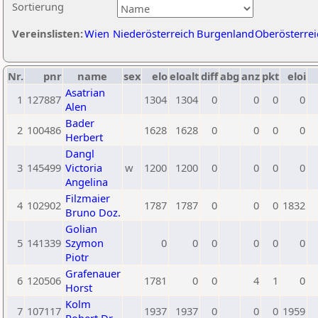
Sortierung
Vereinslisten:
Wien
Niederösterreich
Burgenland
Oberösterrei
Nr.
pnr
name
sex
elo
eloalt
diff
abg
anz
pkt
eloi
Asatrian
1
127887
1304
1304
0
0
0
0
Alen
Bader
2
100486
1628
1628
0
0
0
0
Herbert
Dangl
3
145499
Victoria
w
1200
1200
0
0
0
0
Angelina
Filzmaier
4
102902
1787
1787
0
0
0
1832
Bruno Doz.
Golian
5
141339
Szymon
0
0
0
0
0
0
Piotr
Grafenauer
6
120506
1781
0
0
4
1
0
Horst
Kolm
7
107117
1937
1937
0
0
0
1959