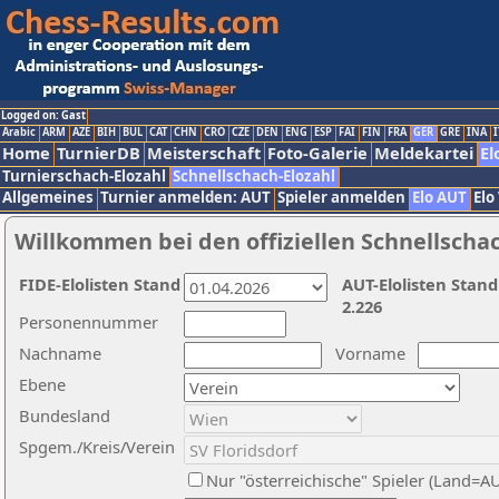
Logged on: Gast
Arabic
ARM
AZE
BIH
BUL
CAT
CHN
CRO
CZE
DEN
ENG
ESP
FAI
FIN
FRA
GER
GRE
INA
I
Home
TurnierDB
Meisterschaft
Foto-Galerie
Meldekartei
El
Turnierschach-Elozahl
Schnellschach-Elozahl
Allgemeines
Turnier anmelden: AUT
Spieler anmelden
Elo AUT
Elo
Willkommen bei den offiziellen Schnellscha
FIDE-Elolisten Stand
AUT-Elolisten Stand
2.226
Personennummer
Nachname
Vorname
Ebene
Bundesland
Spgem./Kreis/Verein
Nur "österreichische" Spieler (Land=A