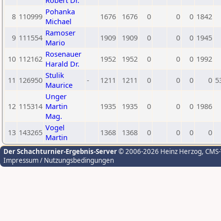
Robert Dr.
Pohanka
8
110999
1676
1676
0
0
0
1842
Michael
Ramoser
9
111554
1909
1909
0
0
0
1945
Mario
Rosenauer
10
112162
1952
1952
0
0
0
1992
Harald Dr.
Stulik
11
126950
-
1211
1211
0
0
0
0
5
Maurice
Unger
12
115314
Martin
1935
1935
0
0
0
1986
Mag.
Vogel
13
143265
1368
1368
0
0
0
0
Martin
Der Schachturnier-Ergebnis-Server
© 2006-2026 Heinz Herzog
, CMS
Impressum / Nutzungsbedingungen