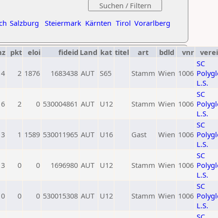
ch
Salzburg
Steiermark
Kärnten
Tirol
Vorarlberg
nz
pkt
eloi
fideid
Land
kat
titel
art
bdld
vnr
vere
SC
4
2
1876
1683438
AUT
S65
Stamm
Wien
1006
Polygl
L.S.
SC
6
2
0
530004861
AUT
U12
Stamm
Wien
1006
Polygl
L.S.
SC
3
1
1589
530011965
AUT
U16
Gast
Wien
1006
Polygl
L.S.
SC
3
0
0
1696980
AUT
U12
Stamm
Wien
1006
Polygl
L.S.
SC
0
0
0
530015308
AUT
U12
Stamm
Wien
1006
Polygl
L.S.
SC