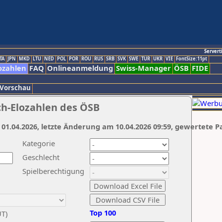
Servert
TA
JPN
MKD
LTU
NED
POL
POR
ROU
RUS
SRB
SVK
SWE
TUR
UKR
VIE
FontSize:11pt
ozahlen
FAQ
Onlineanmeldung
Swiss-Manager
ÖSB
FIDE
 Vorschau
ch-Elozahlen des ÖSB
 01.04.2026, letzte Änderung am 10.04.2026 09:59, gewertete P
Kategorie
Geschlecht
Spielberechtigung
Top 100
UT)