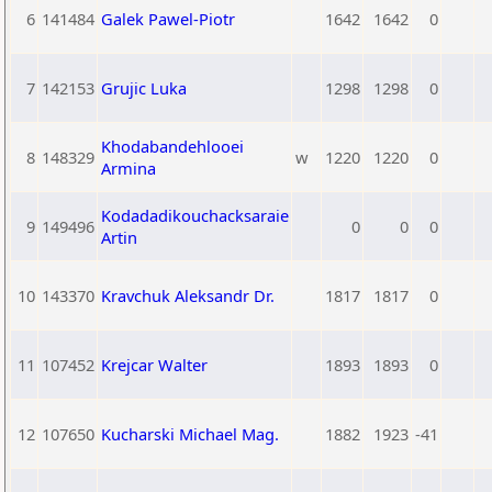
6
141484
Galek Pawel-Piotr
1642
1642
0
7
142153
Grujic Luka
1298
1298
0
Khodabandehlooei
8
148329
w
1220
1220
0
Armina
Kodadadikouchacksaraie
9
149496
0
0
0
Artin
10
143370
Kravchuk Aleksandr Dr.
1817
1817
0
11
107452
Krejcar Walter
1893
1893
0
12
107650
Kucharski Michael Mag.
1882
1923
-41