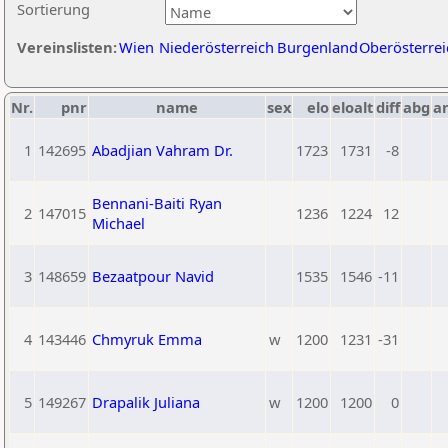
Sortierung
Vereinslisten:
Wien
Niederösterreich
Burgenland
Oberösterrei
Nr.
pnr
name
sex
elo
eloalt
diff
abg
a
1
142695
Abadjian Vahram Dr.
1723
1731
-8
Bennani-Baiti Ryan
2
147015
1236
1224
12
Michael
3
148659
Bezaatpour Navid
1535
1546
-11
4
143446
Chmyruk Emma
w
1200
1231
-31
5
149267
Drapalik Juliana
w
1200
1200
0