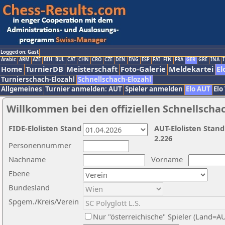
Logged on: Gast
Arabic
ARM
AZE
BIH
BUL
CAT
CHN
CRO
CZE
DEN
ENG
ESP
FAI
FIN
FRA
GER
GRE
INA
I
Home
TurnierDB
Meisterschaft
Foto-Galerie
Meldekartei
El
Turnierschach-Elozahl
Schnellschach-Elozahl
Allgemeines
Turnier anmelden: AUT
Spieler anmelden
Elo AUT
Elo
Willkommen bei den offiziellen Schnellscha
FIDE-Elolisten Stand
AUT-Elolisten Stand
2.226
Personennummer
Nachname
Vorname
Ebene
Bundesland
Spgem./Kreis/Verein
Nur "österreichische" Spieler (Land=A