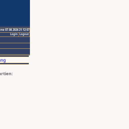
ime 07.08.2026 21:12:07
Login
Logout
artien: