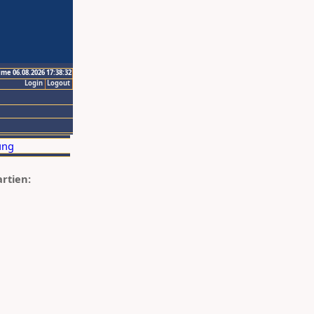
ime 06.08.2026 17:38:32
Login
Logout
artien: