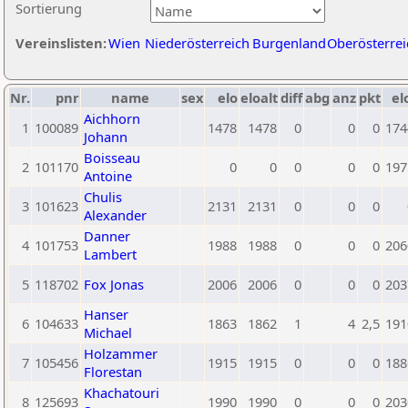
Sortierung
Vereinslisten:
Wien
Niederösterreich
Burgenland
Oberösterrei
Nr.
pnr
name
sex
elo
eloalt
diff
abg
anz
pkt
el
Aichhorn
1
100089
1478
1478
0
0
0
174
Johann
Boisseau
2
101170
0
0
0
0
0
197
Antoine
Chulis
3
101623
2131
2131
0
0
0
Alexander
Danner
4
101753
1988
1988
0
0
0
206
Lambert
5
118702
Fox Jonas
2006
2006
0
0
0
203
Hanser
6
104633
1863
1862
1
4
2,5
191
Michael
Holzammer
7
105456
1915
1915
0
0
0
188
Florestan
Khachatouri
8
125693
1990
1990
0
0
0
203