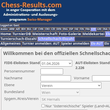
Logged on: Gast
Arabic
ARM
AZE
BIH
BUL
CAT
CHN
CRO
CZE
DEN
ENG
ESP
FAI
FIN
FRA
GER
GRE
INA
I
Home
TurnierDB
Meisterschaft
Foto-Galerie
Meldekartei
El
Turnierschach-Elozahl
Schnellschach-Elozahl
Allgemeines
Turnier anmelden: AUT
Spieler anmelden
Elo AUT
Elo
Willkommen bei den offiziellen Schnellscha
FIDE-Elolisten Stand
AUT-Elolisten Stand
2.226
Personennummer
Nachname
Vorname
Ebene
Bundesland
Spgem./Kreis/Verein
Nur "österreichische" Spieler (Land=A