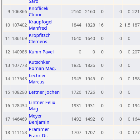
Saro
Knoflicek
9
106866
2160
2160
0
0
0
221
Ctibor
Kraupfogel
10
107402
1844
1828
16
2
1,5
187
Manfred
Kropfitsch
11
136169
1640
1640
0
0
0
Clemens
12
140986
Kunin Pavel
0
0
0
0
0
207
Kutschker
13
107778
1826
1826
0
0
0
Roman Mag.
Lechner
14
117543
1945
1945
0
0
0
188
Marcus
15
108290
Lettner Jochen
1726
1726
0
0
0
Lintner Felix
16
128434
1931
1931
0
0
0
194
Mag.
Meyer
17
146469
1492
1492
0
0
0
164
Benjamin
Prammer
18
111153
1707
1707
0
0
0
177
Franz Dr.