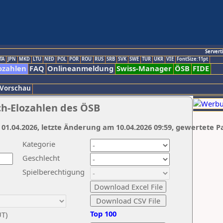
Servert
TA
JPN
MKD
LTU
NED
POL
POR
ROU
RUS
SRB
SVK
SWE
TUR
UKR
VIE
FontSize:11pt
ozahlen
FAQ
Onlineanmeldung
Swiss-Manager
ÖSB
FIDE
 Vorschau
ch-Elozahlen des ÖSB
 01.04.2026, letzte Änderung am 10.04.2026 09:59, gewertete P
Kategorie
Geschlecht
Spielberechtigung
Top 100
UT)