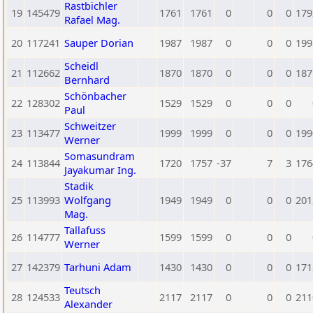
Rastbichler
19
145479
1761
1761
0
0
0
179
Rafael Mag.
20
117241
Sauper Dorian
1987
1987
0
0
0
199
Scheidl
21
112662
1870
1870
0
0
0
187
Bernhard
Schönbacher
22
128302
1529
1529
0
0
0
Paul
Schweitzer
23
113477
1999
1999
0
0
0
199
Werner
Somasundram
24
113844
1720
1757
-37
7
3
176
Jayakumar Ing.
Stadik
25
113993
Wolfgang
1949
1949
0
0
0
201
Mag.
Tallafuss
26
114777
1599
1599
0
0
0
Werner
27
142379
Tarhuni Adam
1430
1430
0
0
0
171
Teutsch
28
124533
2117
2117
0
0
0
211
Alexander