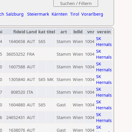
ch
Salzburg
Steiermark
Kärnten
Tirol
Vorarlberg
oi
fideid
Land
kat
titel
art
bdld
vnr
verein
SK
4
1640658
AUT
S65
Stamm
Wien
1004
Hernals
SK
5
36053252
FRA
Stamm
Wien
1004
Hernals
SK
0
1607588
AUT
Stamm
Wien
1004
Hernals
SK
0
1305840
AUT
S65
MK
Stamm
Wien
1004
Hernals
SK
7
808520
ITA
Stamm
Wien
1004
Hernals
SK
0
1604880
AUT
S65
Gast
Wien
1004
Hernals
SK
6
24652431
AUT
Stamm
Wien
1004
Hernals
SK
0
1638076
AUT
Gast
Wien
1004