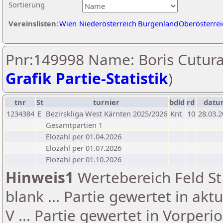
Sortierung
Vereinslisten:
Wien
Niederösterreich
Burgenland
Oberösterrei
Pnr:149998 Name: Boris Cutura
Grafik Partie-Statistik
)
tnr
St
turnier
bdld
rd
datu
1234384
E
Bezirskliga West Kärnten 2025/2026
Knt
10
28.03.
Gesamtpartien 1
Elozahl per 01.04.2026
Elozahl per 01.07.2026
Elozahl per 01.10.2026
Hinweis1
Wertebereich Feld St 
blank ... Partie gewertet in akt
V ... Partie gewertet in Vorperi