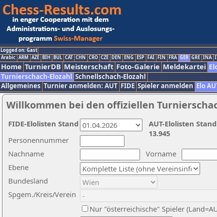
Logged on: Gast
Arabic
ARM
AZE
BIH
BUL
CAT
CHN
CRO
CZE
DEN
ENG
ESP
FAI
FIN
FRA
GER
GRE
INA
I
Home
TurnierDB
Meisterschaft
Foto-Galerie
Meldekartei
El
Turnierschach-Elozahl
Schnellschach-Elozahl
Allgemeines
Turnier anmelden: AUT
FIDE
Spieler anmelden
Elo AU
Willkommen bei den offiziellen Turnierscha
FIDE-Elolisten Stand
AUT-Elolisten Stand
13.945
Personennummer
Nachname
Vorname
Ebene
Bundesland
Spgem./Kreis/Verein
Nur "österreichische" Spieler (Land=A