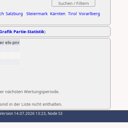
ch
Salzburg
Steiermark
Kärnten
Tirol
Vorarlberg
Grafik Partie-Statistik
)
er
elo
pnr
 der nächsten Wertungsperiode.
d in der Liste nicht enthalten.
-Version 14.07.2026 13:23, Node S3