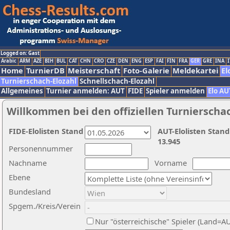
Logged on: Gast
Arabic
ARM
AZE
BIH
BUL
CAT
CHN
CRO
CZE
DEN
ENG
ESP
FAI
FIN
FRA
GER
GRE
INA
I
Home
TurnierDB
Meisterschaft
Foto-Galerie
Meldekartei
El
Turnierschach-Elozahl
Schnellschach-Elozahl
Allgemeines
Turnier anmelden: AUT
FIDE
Spieler anmelden
Elo AU
Willkommen bei den offiziellen Turnierscha
FIDE-Elolisten Stand
AUT-Elolisten Stand
13.945
Personennummer
Nachname
Vorname
Ebene
Bundesland
Spgem./Kreis/Verein
Nur "österreichische" Spieler (Land=A