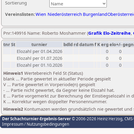
Sortierung
Vereinslisten:
Wien
Niederösterreich
Burgenland
Oberösterrei
Pnr:149916 Name: Roberto Moshammer (
Grafik Elo-Zeitreihe
,
tnr
St
turnier
bdld
rd
datum
f
K
erg
elo+/-
gegn
Elozahl per 01.04.2026
0
0
Elozahl per 01.07.2026
0
0
Elozahl per 01.10.2026
0
0
Hinweis1
Wertebereich Feld St (Status)
blank ... Partie gewertet in aktueller Periode gespielt
V ... Partie gewertet in Vorperiode(n) gespielt
- ... Partie nicht gewertet, da Gegner keine Elozahl hat.
E ... Partie vorgemerkt zur Berechnung der Einstiegselozahl in
K ... Korrektur wegen doppelter Personennummer.
Hinweis2
Kontumazen werden grundsätzlich nie gewertet und sin
Der Schachturnier-Ergebnis-Server
© 2006-2026 Heinz Herzog
, CMS
Impressum / Nutzungsbedingungen