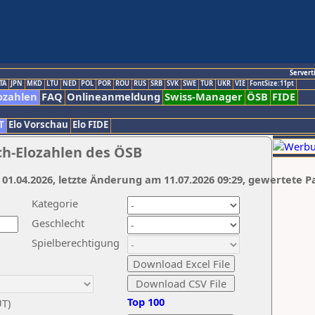
Servert
TA
JPN
MKD
LTU
NED
POL
POR
ROU
RUS
SRB
SVK
SWE
TUR
UKR
VIE
FontSize:11pt
ozahlen
FAQ
Onlineanmeldung
Swiss-Manager
ÖSB
FIDE
T
Elo Vorschau
Elo FIDE
ch-Elozahlen des ÖSB
 01.04.2026, letzte Änderung am 11.07.2026 09:29, gewertete P
Kategorie
Geschlecht
Spielberechtigung
Top 100
UT)