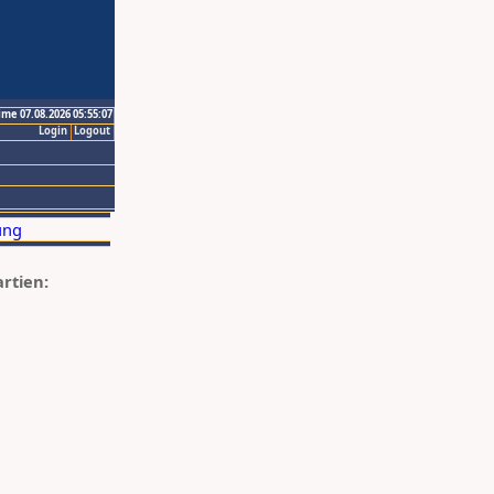
ime 07.08.2026 05:55:07
Login
Logout
artien: