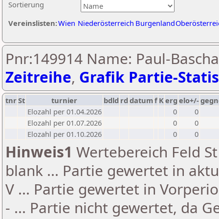
Sortierung
Vereinslisten:
Wien
Niederösterreich
Burgenland
Oberösterrei
Pnr:149914 Name: Paul-Baschar 
Zeitreihe
,
Grafik Partie-Statis
tnr
St
turnier
bdld
rd
datum
f
K
erg
elo+/-
gegn
Elozahl per 01.04.2026
0
0
Elozahl per 01.07.2026
0
0
Elozahl per 01.10.2026
0
0
Hinweis1
Wertebereich Feld St 
blank ... Partie gewertet in akt
V ... Partie gewertet in Vorperi
- ... Partie nicht gewertet, da 