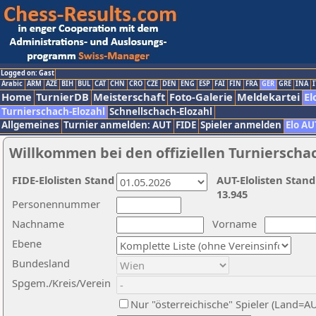
Logged on: Gast
Arabic
ARM
AZE
BIH
BUL
CAT
CHN
CRO
CZE
DEN
ENG
ESP
FAI
FIN
FRA
GER
GRE
INA
I
Home
TurnierDB
Meisterschaft
Foto-Galerie
Meldekartei
El
Turnierschach-Elozahl
Schnellschach-Elozahl
Allgemeines
Turnier anmelden: AUT
FIDE
Spieler anmelden
Elo AU
Willkommen bei den offiziellen Turnierscha
FIDE-Elolisten Stand
AUT-Elolisten Stand
13.945
Personennummer
Nachname
Vorname
Ebene
Bundesland
Spgem./Kreis/Verein
Nur "österreichische" Spieler (Land=A