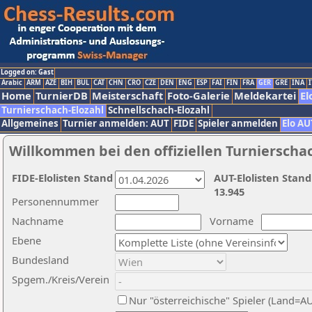
Logged on: Gast
Arabic
ARM
AZE
BIH
BUL
CAT
CHN
CRO
CZE
DEN
ENG
ESP
FAI
FIN
FRA
GER
GRE
INA
I
Home
TurnierDB
Meisterschaft
Foto-Galerie
Meldekartei
El
Turnierschach-Elozahl
Schnellschach-Elozahl
Allgemeines
Turnier anmelden: AUT
FIDE
Spieler anmelden
Elo AU
Willkommen bei den offiziellen Turnierscha
FIDE-Elolisten Stand
AUT-Elolisten Stand
13.945
Personennummer
Nachname
Vorname
Ebene
Bundesland
Spgem./Kreis/Verein
Nur "österreichische" Spieler (Land=A