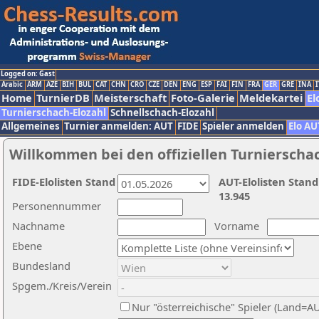
Logged on: Gast
Arabic
ARM
AZE
BIH
BUL
CAT
CHN
CRO
CZE
DEN
ENG
ESP
FAI
FIN
FRA
GER
GRE
INA
I
Home
TurnierDB
Meisterschaft
Foto-Galerie
Meldekartei
El
Turnierschach-Elozahl
Schnellschach-Elozahl
Allgemeines
Turnier anmelden: AUT
FIDE
Spieler anmelden
Elo AU
Willkommen bei den offiziellen Turnierscha
FIDE-Elolisten Stand
AUT-Elolisten Stand
13.945
Personennummer
Nachname
Vorname
Ebene
Bundesland
Spgem./Kreis/Verein
Nur "österreichische" Spieler (Land=A