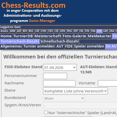
Logged on: Gast
Arabic
ARM
AZE
BIH
BUL
CAT
CHN
CRO
CZE
DEN
ENG
ESP
FAI
FIN
FRA
GER
GRE
INA
I
Home
TurnierDB
Meisterschaft
Foto-Galerie
Meldekartei
El
Turnierschach-Elozahl
Schnellschach-Elozahl
Allgemeines
Turnier anmelden: AUT
FIDE
Spieler anmelden
Elo AU
Willkommen bei den offiziellen Turnierscha
FIDE-Elolisten Stand
AUT-Elolisten Stand
13.945
Personennummer
Nachname
Vorname
Ebene
Bundesland
Spgem./Kreis/Verein
Nur "österreichische" Spieler (Land=A