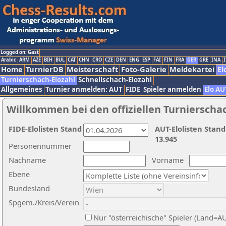
Logged on: Gast
Arabic
ARM
AZE
BIH
BUL
CAT
CHN
CRO
CZE
DEN
ENG
ESP
FAI
FIN
FRA
GER
GRE
INA
I
Home
TurnierDB
Meisterschaft
Foto-Galerie
Meldekartei
El
Turnierschach-Elozahl
Schnellschach-Elozahl
Allgemeines
Turnier anmelden: AUT
FIDE
Spieler anmelden
Elo AU
Willkommen bei den offiziellen Turnierscha
FIDE-Elolisten Stand
AUT-Elolisten Stand
13.945
Personennummer
Nachname
Vorname
Ebene
Bundesland
Spgem./Kreis/Verein
Nur "österreichische" Spieler (Land=A