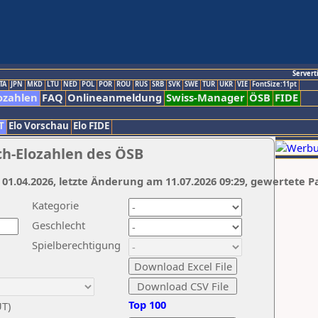
Servert
TA
JPN
MKD
LTU
NED
POL
POR
ROU
RUS
SRB
SVK
SWE
TUR
UKR
VIE
FontSize:11pt
ozahlen
FAQ
Onlineanmeldung
Swiss-Manager
ÖSB
FIDE
T
Elo Vorschau
Elo FIDE
ch-Elozahlen des ÖSB
 01.04.2026, letzte Änderung am 11.07.2026 09:29, gewertete P
Kategorie
Geschlecht
Spielberechtigung
Top 100
UT)