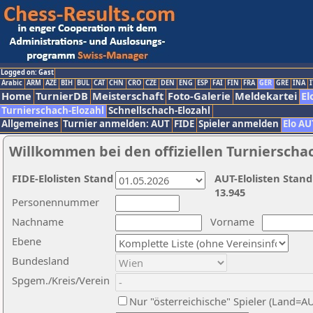
Logged on: Gast
Arabic
ARM
AZE
BIH
BUL
CAT
CHN
CRO
CZE
DEN
ENG
ESP
FAI
FIN
FRA
GER
GRE
INA
I
Home
TurnierDB
Meisterschaft
Foto-Galerie
Meldekartei
El
Turnierschach-Elozahl
Schnellschach-Elozahl
Allgemeines
Turnier anmelden: AUT
FIDE
Spieler anmelden
Elo AU
Willkommen bei den offiziellen Turnierscha
FIDE-Elolisten Stand
AUT-Elolisten Stand
13.945
Personennummer
Nachname
Vorname
Ebene
Bundesland
Spgem./Kreis/Verein
Nur "österreichische" Spieler (Land=A