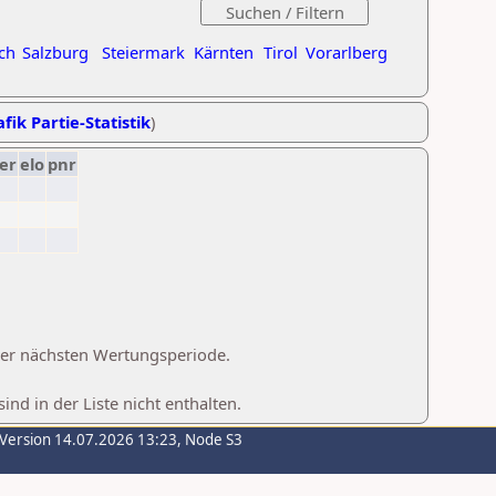
ch
Salzburg
Steiermark
Kärnten
Tirol
Vorarlberg
fik Partie-Statistik
)
er
elo
pnr
 der nächsten Wertungsperiode.
d in der Liste nicht enthalten.
-Version 14.07.2026 13:23, Node S3