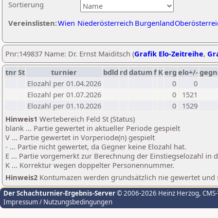
Sortierung
Vereinslisten:
Wien
Niederösterreich
Burgenland
Oberösterrei
Pnr:149837 Name: Dr. Ernst Maiditsch (
Grafik Elo-Zeitreihe
,
Gra
tnr
St
turnier
bdld
rd
datum
f
K
erg
elo+/-
gegn
Elozahl per 01.04.2026
0
0
Elozahl per 01.07.2026
0
1521
Elozahl per 01.10.2026
0
1529
Hinweis1
Wertebereich Feld St (Status)
blank ... Partie gewertet in aktueller Periode gespielt
V ... Partie gewertet in Vorperiode(n) gespielt
- ... Partie nicht gewertet, da Gegner keine Elozahl hat.
E ... Partie vorgemerkt zur Berechnung der Einstiegselozahl in
K ... Korrektur wegen doppelter Personennummer.
Hinweis2
Kontumazen werden grundsätzlich nie gewertet und sin
Der Schachturnier-Ergebnis-Server
© 2006-2026 Heinz Herzog
, CMS
Impressum / Nutzungsbedingungen