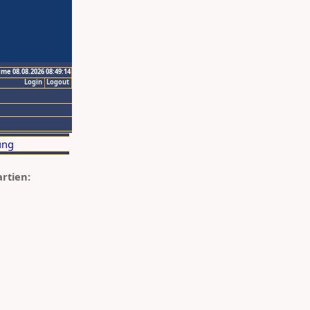
ime 08.08.2026 08:49:14
Login
Logout
artien: