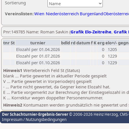
Sortierung
Vereinslisten:
Wien
Niederösterreich
Burgenland
Oberösterrei
Pnr:149785 Name: Roman Savkin (
Grafik Elo-Zeitreihe
,
Grafik 
tnr
St
turnier
bdld
rd
datum
f
K
erg
elo+/-
gegn
Elozahl per 01.04.2026
0
1205
Elozahl per 01.07.2026
0
1229
Elozahl per 01.10.2026
0
1229
Hinweis1
Wertebereich Feld St (Status)
blank ... Partie gewertet in aktueller Periode gespielt
V ... Partie gewertet in Vorperiode(n) gespielt
- ... Partie nicht gewertet, da Gegner keine Elozahl hat.
E ... Partie vorgemerkt zur Berechnung der Einstiegselozahl in
K ... Korrektur wegen doppelter Personennummer.
Hinweis2
Kontumazen werden grundsätzlich nie gewertet und sin
Der Schachturnier-Ergebnis-Server
© 2006-2026 Heinz Herzog
, CMS
Impressum / Nutzungsbedingungen