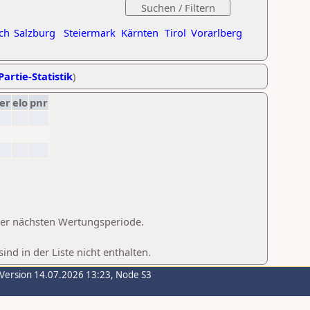
ch
Salzburg
Steiermark
Kärnten
Tirol
Vorarlberg
Partie-Statistik
)
er
elo
pnr
 der nächsten Wertungsperiode.
d in der Liste nicht enthalten.
-Version 14.07.2026 13:23, Node S3