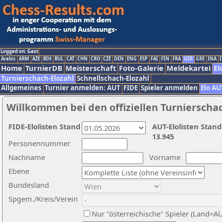
Logged on: Gast
Arabic
ARM
AZE
BIH
BUL
CAT
CHN
CRO
CZE
DEN
ENG
ESP
FAI
FIN
FRA
GER
GRE
INA
I
Home
TurnierDB
Meisterschaft
Foto-Galerie
Meldekartei
El
Turnierschach-Elozahl
Schnellschach-Elozahl
Allgemeines
Turnier anmelden: AUT
FIDE
Spieler anmelden
Elo AU
Willkommen bei den offiziellen Turnierscha
FIDE-Elolisten Stand
AUT-Elolisten Stand
13.945
Personennummer
Nachname
Vorname
Ebene
Bundesland
Spgem./Kreis/Verein
Nur "österreichische" Spieler (Land=A