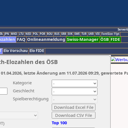
Servert
TA
JPN
MKD
LTU
NED
POL
POR
ROU
RUS
SRB
SVK
SWE
TUR
UKR
VIE
FontSize:11pt
ozahlen
FAQ
Onlineanmeldung
Swiss-Manager
ÖSB
FIDE
T
Elo Vorschau
Elo FIDE
ch-Elozahlen des ÖSB
 01.04.2026, letzte Änderung am 11.07.2026 09:29, gewertete P
Kategorie
Geschlecht
Spielberechtigung
Top 100
UT)