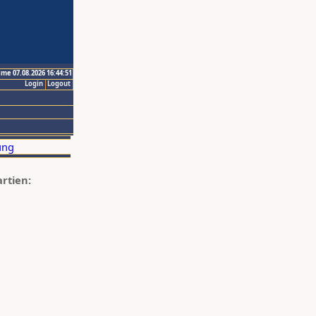
ime 07.08.2026 16:44:51
Login
Logout
artien: