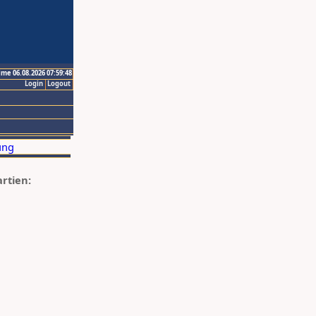
ime 06.08.2026 07:59:48
Login
Logout
artien: