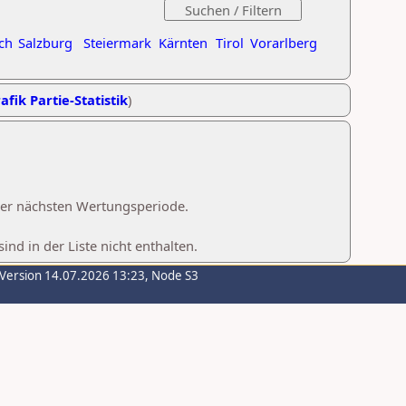
ch
Salzburg
Steiermark
Kärnten
Tirol
Vorarlberg
afik Partie-Statistik
)
 der nächsten Wertungsperiode.
d in der Liste nicht enthalten.
-Version 14.07.2026 13:23, Node S3