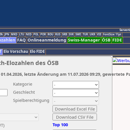
Servert
TA
JPN
MKD
LTU
NED
POL
POR
ROU
RUS
SRB
SVK
SWE
TUR
UKR
VIE
FontSize:11pt
ozahlen
FAQ
Onlineanmeldung
Swiss-Manager
ÖSB
FIDE
T
Elo Vorschau
Elo FIDE
ch-Elozahlen des ÖSB
 01.04.2026, letzte Änderung am 11.07.2026 09:29, gewertete P
Kategorie
Geschlecht
Spielberechtigung
Top 100
UT)