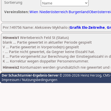
Sortierung
Vereinslisten:
Wien
Niederösterreich
Burgenland
Oberösterrei
Pnr:149756 Name: Aleksieiev Mykhailo (
Grafik Elo-Zeitreihe
,
Gr
Hinweis1
Wertebereich Feld St (Status)
blank ... Partie gewertet in aktueller Periode gespielt
V ... Partie gewertet in Vorperiode(n) gespielt
- ... Partie nicht gewertet, da Gegner keine Elozahl hat.
E ... Partie vorgemerkt zur Berechnung der Einstiegselozahl in
K ... Korrektur wegen doppelter Personennummer.
Hinweis2
Kontumazen werden grundsätzlich nie gewertet und sin
Der Schachturnier-Ergebnis-Server
© 2006-2026 Heinz Herzog
, CMS
Impressum / Nutzungsbedingungen