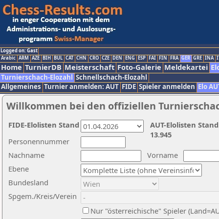
Logged on: Gast
Arabic
ARM
AZE
BIH
BUL
CAT
CHN
CRO
CZE
DEN
ENG
ESP
FAI
FIN
FRA
GER
GRE
INA
I
Home
TurnierDB
Meisterschaft
Foto-Galerie
Meldekartei
El
Turnierschach-Elozahl
Schnellschach-Elozahl
Allgemeines
Turnier anmelden: AUT
FIDE
Spieler anmelden
Elo AU
Willkommen bei den offiziellen Turnierscha
FIDE-Elolisten Stand
AUT-Elolisten Stand
13.945
Personennummer
Nachname
Vorname
Ebene
Bundesland
Spgem./Kreis/Verein
Nur "österreichische" Spieler (Land=A