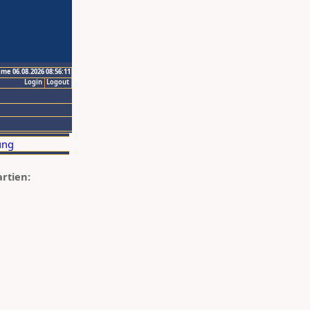
ime 06.08.2026 08:56:11
Login
Logout
artien: