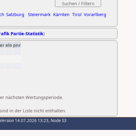
ch
Salzburg
Steiermark
Kärnten
Tirol
Vorarlberg
afik Partie-Statistik
)
er
elo
pnr
 der nächsten Wertungsperiode.
d in der Liste nicht enthalten.
-Version 14.07.2026 13:23, Node S3