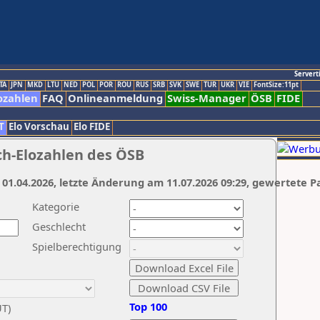
Servert
TA
JPN
MKD
LTU
NED
POL
POR
ROU
RUS
SRB
SVK
SWE
TUR
UKR
VIE
FontSize:11pt
ozahlen
FAQ
Onlineanmeldung
Swiss-Manager
ÖSB
FIDE
T
Elo Vorschau
Elo FIDE
ch-Elozahlen des ÖSB
 01.04.2026, letzte Änderung am 11.07.2026 09:29, gewertete P
Kategorie
Geschlecht
Spielberechtigung
Top 100
UT)