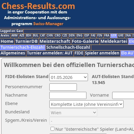
Logged on: Gast
Arabic
ARM
AZE
BIH
BUL
CAT
CHN
CRO
CZE
DEN
ENG
ESP
FAI
FIN
FRA
GER
GRE
INA
I
Home
TurnierDB
Meisterschaft
Foto-Galerie
Meldekartei
El
Turnierschach-Elozahl
Schnellschach-Elozahl
Allgemeines
Turnier anmelden: AUT
FIDE
Spieler anmelden
Elo AU
Willkommen bei den offiziellen Turnierscha
FIDE-Elolisten Stand
AUT-Elolisten Stand
13.945
Personennummer
Nachname
Vorname
Ebene
Bundesland
Spgem./Kreis/Verein
Nur "österreichische" Spieler (Land=A