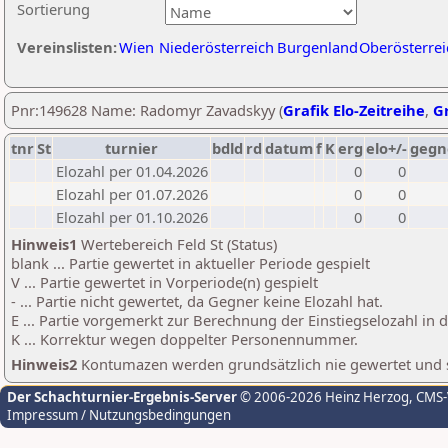
Sortierung
Vereinslisten:
Wien
Niederösterreich
Burgenland
Oberösterrei
Pnr:149628 Name: Radomyr Zavadskyy (
Grafik Elo-Zeitreihe
,
Gr
tnr
St
turnier
bdld
rd
datum
f
K
erg
elo+/-
gegn
Elozahl per 01.04.2026
0
0
Elozahl per 01.07.2026
0
0
Elozahl per 01.10.2026
0
0
Hinweis1
Wertebereich Feld St (Status)
blank ... Partie gewertet in aktueller Periode gespielt
V ... Partie gewertet in Vorperiode(n) gespielt
- ... Partie nicht gewertet, da Gegner keine Elozahl hat.
E ... Partie vorgemerkt zur Berechnung der Einstiegselozahl in
K ... Korrektur wegen doppelter Personennummer.
Hinweis2
Kontumazen werden grundsätzlich nie gewertet und sin
Der Schachturnier-Ergebnis-Server
© 2006-2026 Heinz Herzog
, CMS
Impressum / Nutzungsbedingungen