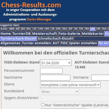
Logged on: Gast
Arabic
ARM
AZE
BIH
BUL
CAT
CHN
CRO
CZE
DEN
ENG
ESP
FAI
FIN
FRA
GER
GRE
INA
I
Home
TurnierDB
Meisterschaft
Foto-Galerie
Meldekartei
El
Turnierschach-Elozahl
Schnellschach-Elozahl
Allgemeines
Turnier anmelden: AUT
FIDE
Spieler anmelden
Elo AU
Willkommen bei den offiziellen Turnierscha
FIDE-Elolisten Stand
AUT-Elolisten Stand
13.945
Personennummer
Nachname
Vorname
Ebene
Bundesland
Spgem./Kreis/Verein
Nur "österreichische" Spieler (Land=A