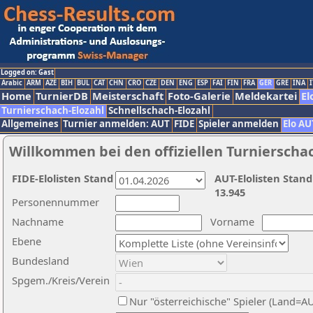
Logged on: Gast
Arabic
ARM
AZE
BIH
BUL
CAT
CHN
CRO
CZE
DEN
ENG
ESP
FAI
FIN
FRA
GER
GRE
INA
I
Home
TurnierDB
Meisterschaft
Foto-Galerie
Meldekartei
El
Turnierschach-Elozahl
Schnellschach-Elozahl
Allgemeines
Turnier anmelden: AUT
FIDE
Spieler anmelden
Elo AU
Willkommen bei den offiziellen Turnierscha
FIDE-Elolisten Stand
AUT-Elolisten Stand
13.945
Personennummer
Nachname
Vorname
Ebene
Bundesland
Spgem./Kreis/Verein
Nur "österreichische" Spieler (Land=A