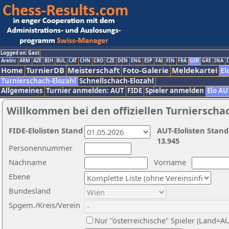
Logged on: Gast
Arabic
ARM
AZE
BIH
BUL
CAT
CHN
CRO
CZE
DEN
ENG
ESP
FAI
FIN
FRA
GER
GRE
INA
I
Home
TurnierDB
Meisterschaft
Foto-Galerie
Meldekartei
El
Turnierschach-Elozahl
Schnellschach-Elozahl
Allgemeines
Turnier anmelden: AUT
FIDE
Spieler anmelden
Elo AU
Willkommen bei den offiziellen Turnierscha
FIDE-Elolisten Stand
AUT-Elolisten Stand
13.945
Personennummer
Nachname
Vorname
Ebene
Bundesland
Spgem./Kreis/Verein
Nur "österreichische" Spieler (Land=A