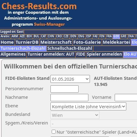
Logged on: Gast
Arabic
ARM
AZE
BIH
BUL
CAT
CHN
CRO
CZE
DEN
ENG
ESP
FAI
FIN
FRA
GER
GRE
INA
I
Home
TurnierDB
Meisterschaft
Foto-Galerie
Meldekartei
El
Turnierschach-Elozahl
Schnellschach-Elozahl
Allgemeines
Turnier anmelden: AUT
FIDE
Spieler anmelden
Elo AU
Willkommen bei den offiziellen Turnierscha
FIDE-Elolisten Stand
AUT-Elolisten Stand
13.945
Personennummer
Nachname
Vorname
Ebene
Bundesland
Spgem./Kreis/Verein
Nur "österreichische" Spieler (Land=A