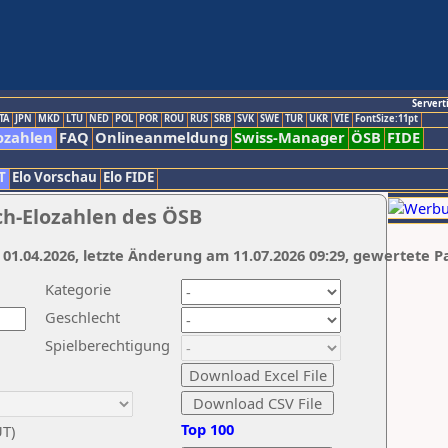
Servert
TA
JPN
MKD
LTU
NED
POL
POR
ROU
RUS
SRB
SVK
SWE
TUR
UKR
VIE
FontSize:11pt
ozahlen
FAQ
Onlineanmeldung
Swiss-Manager
ÖSB
FIDE
T
Elo Vorschau
Elo FIDE
ch-Elozahlen des ÖSB
 01.04.2026, letzte Änderung am 11.07.2026 09:29, gewertete P
Kategorie
Geschlecht
Spielberechtigung
Top 100
UT)