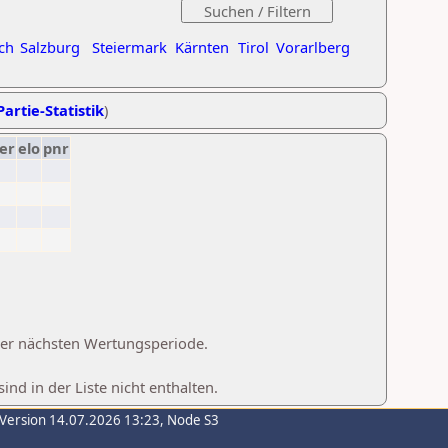
ch
Salzburg
Steiermark
Kärnten
Tirol
Vorarlberg
Partie-Statistik
)
er
elo
pnr
 der nächsten Wertungsperiode.
d in der Liste nicht enthalten.
-Version 14.07.2026 13:23, Node S3