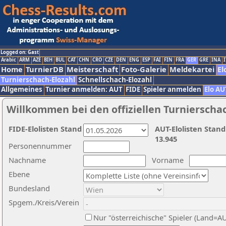
Logged on: Gast
Arabic
ARM
AZE
BIH
BUL
CAT
CHN
CRO
CZE
DEN
ENG
ESP
FAI
FIN
FRA
GER
GRE
INA
I
Home
TurnierDB
Meisterschaft
Foto-Galerie
Meldekartei
El
Turnierschach-Elozahl
Schnellschach-Elozahl
Allgemeines
Turnier anmelden: AUT
FIDE
Spieler anmelden
Elo AU
Willkommen bei den offiziellen Turnierscha
FIDE-Elolisten Stand
AUT-Elolisten Stand
13.945
Personennummer
Nachname
Vorname
Ebene
Bundesland
Spgem./Kreis/Verein
Nur "österreichische" Spieler (Land=A