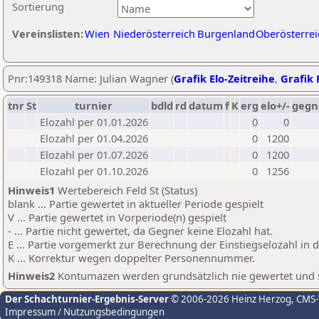
Sortierung
Vereinslisten:
Wien
Niederösterreich
Burgenland
Oberösterrei
Pnr:149318 Name: Julian Wagner (
Grafik Elo-Zeitreihe
,
Grafik 
tnr
St
turnier
bdld
rd
datum
f
K
erg
elo+/-
gegn
Elozahl per 01.01.2026
0
0
Elozahl per 01.04.2026
0
1200
Elozahl per 01.07.2026
0
1200
Elozahl per 01.10.2026
0
1256
Hinweis1
Wertebereich Feld St (Status)
blank ... Partie gewertet in aktueller Periode gespielt
V ... Partie gewertet in Vorperiode(n) gespielt
- ... Partie nicht gewertet, da Gegner keine Elozahl hat.
E ... Partie vorgemerkt zur Berechnung der Einstiegselozahl in
K ... Korrektur wegen doppelter Personennummer.
Hinweis2
Kontumazen werden grundsätzlich nie gewertet und sin
Der Schachturnier-Ergebnis-Server
© 2006-2026 Heinz Herzog
, CMS
Impressum / Nutzungsbedingungen