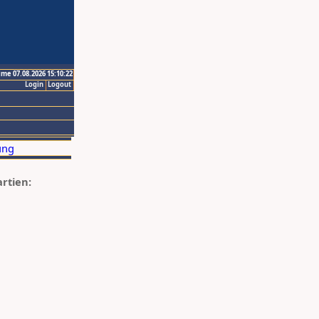
ime 07.08.2026 15:10:22
Login
Logout
artien: