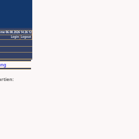
ime 06.08.2026 14:26:12
Login
Logout
artien: