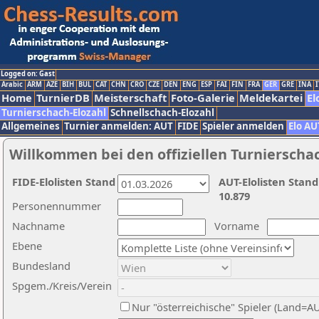
Logged on: Gast
Arabic
ARM
AZE
BIH
BUL
CAT
CHN
CRO
CZE
DEN
ENG
ESP
FAI
FIN
FRA
GER
GRE
INA
I
Home
TurnierDB
Meisterschaft
Foto-Galerie
Meldekartei
El
Turnierschach-Elozahl
Schnellschach-Elozahl
Allgemeines
Turnier anmelden: AUT
FIDE
Spieler anmelden
Elo AU
Willkommen bei den offiziellen Turnierscha
FIDE-Elolisten Stand
AUT-Elolisten Stand
10.879
Personennummer
Nachname
Vorname
Ebene
Bundesland
Spgem./Kreis/Verein
Nur "österreichische" Spieler (Land=A