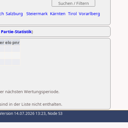
ch
Salzburg
Steiermark
Kärnten
Tirol
Vorarlberg
 Partie-Statistik
)
er
elo
pnr
 der nächsten Wertungsperiode.
d in der Liste nicht enthalten.
-Version 14.07.2026 13:23, Node S3