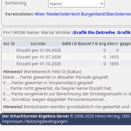
Sortierung
Vereinslisten:
Wien
Niederösterreich
Burgenland
Oberösterrei
Pnr:149296 Name: Marcel Winkler (
Grafik Elo-Zeitreihe
,
Grafik
tnr
St
turnier
bdld
rd
datum
f
K
erg
elo+/-
gegn
Elozahl per 01.04.2026
0
0
Elozahl per 01.07.2026
0
1655
Elozahl per 01.10.2026
0
1655
Hinweis1
Wertebereich Feld St (Status)
blank ... Partie gewertet in aktueller Periode gespielt
V ... Partie gewertet in Vorperiode(n) gespielt
- ... Partie nicht gewertet, da Gegner keine Elozahl hat.
E ... Partie vorgemerkt zur Berechnung der Einstiegselozahl in
K ... Korrektur wegen doppelter Personennummer.
Hinweis2
Kontumazen werden grundsätzlich nie gewertet und sin
Der Schachturnier-Ergebnis-Server
© 2006-2026 Heinz Herzog
, CMS
Impressum / Nutzungsbedingungen