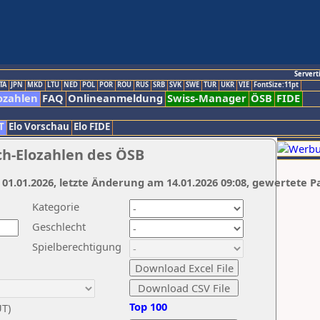
Servert
TA
JPN
MKD
LTU
NED
POL
POR
ROU
RUS
SRB
SVK
SWE
TUR
UKR
VIE
FontSize:11pt
ozahlen
FAQ
Onlineanmeldung
Swiss-Manager
ÖSB
FIDE
T
Elo Vorschau
Elo FIDE
ch-Elozahlen des ÖSB
 01.01.2026, letzte Änderung am 14.01.2026 09:08, gewertete P
Kategorie
Geschlecht
Spielberechtigung
Top 100
UT)