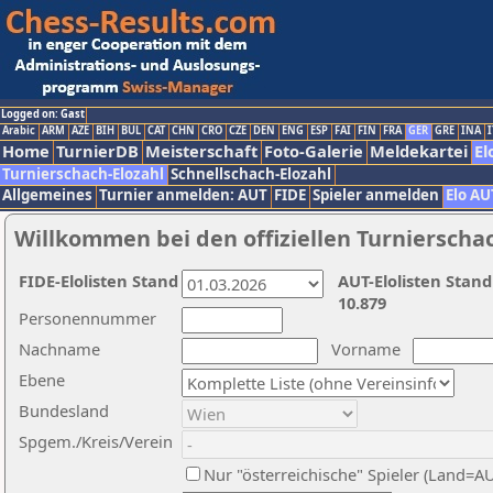
Logged on: Gast
Arabic
ARM
AZE
BIH
BUL
CAT
CHN
CRO
CZE
DEN
ENG
ESP
FAI
FIN
FRA
GER
GRE
INA
I
Home
TurnierDB
Meisterschaft
Foto-Galerie
Meldekartei
El
Turnierschach-Elozahl
Schnellschach-Elozahl
Allgemeines
Turnier anmelden: AUT
FIDE
Spieler anmelden
Elo AU
Willkommen bei den offiziellen Turnierscha
FIDE-Elolisten Stand
AUT-Elolisten Stand
10.879
Personennummer
Nachname
Vorname
Ebene
Bundesland
Spgem./Kreis/Verein
Nur "österreichische" Spieler (Land=A