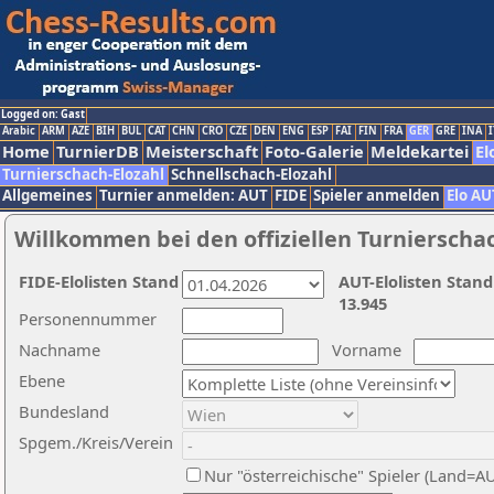
Logged on: Gast
Arabic
ARM
AZE
BIH
BUL
CAT
CHN
CRO
CZE
DEN
ENG
ESP
FAI
FIN
FRA
GER
GRE
INA
I
Home
TurnierDB
Meisterschaft
Foto-Galerie
Meldekartei
El
Turnierschach-Elozahl
Schnellschach-Elozahl
Allgemeines
Turnier anmelden: AUT
FIDE
Spieler anmelden
Elo AU
Willkommen bei den offiziellen Turnierscha
FIDE-Elolisten Stand
AUT-Elolisten Stand
13.945
Personennummer
Nachname
Vorname
Ebene
Bundesland
Spgem./Kreis/Verein
Nur "österreichische" Spieler (Land=A