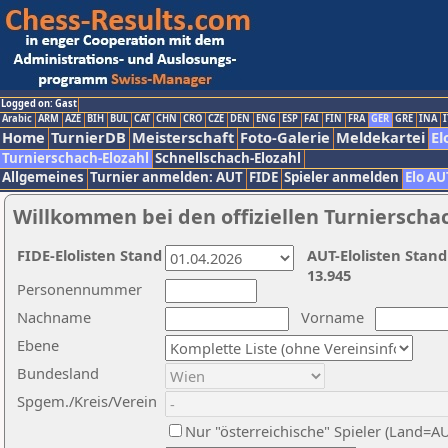
Logged on: Gast
Arabic
ARM
AZE
BIH
BUL
CAT
CHN
CRO
CZE
DEN
ENG
ESP
FAI
FIN
FRA
GER
GRE
INA
I
Home
TurnierDB
Meisterschaft
Foto-Galerie
Meldekartei
El
Turnierschach-Elozahl
Schnellschach-Elozahl
Allgemeines
Turnier anmelden: AUT
FIDE
Spieler anmelden
Elo AU
Willkommen bei den offiziellen Turnierscha
FIDE-Elolisten Stand
AUT-Elolisten Stand
13.945
Personennummer
Nachname
Vorname
Ebene
Bundesland
Spgem./Kreis/Verein
Nur "österreichische" Spieler (Land=A