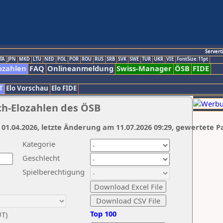
Servert
TA
JPN
MKD
LTU
NED
POL
POR
ROU
RUS
SRB
SVK
SWE
TUR
UKR
VIE
FontSize:11pt
ozahlen
FAQ
Onlineanmeldung
Swiss-Manager
ÖSB
FIDE
T
Elo Vorschau
Elo FIDE
ch-Elozahlen des ÖSB
 01.04.2026, letzte Änderung am 11.07.2026 09:29, gewertete P
Kategorie
Geschlecht
Spielberechtigung
Top 100
UT)