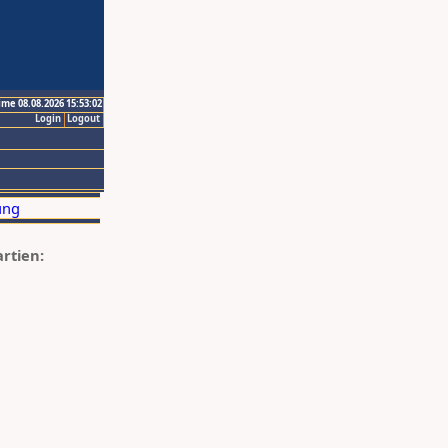
ime 08.08.2026 15:53:02
Login
Logout
artien: