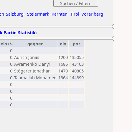
ch
Salzburg
Steiermark
Kärnten
Tirol
Vorarlberg
k Partie-Statistik
)
elo+/-
gegner
elo
pnr
0
0
Aurich Jonas
1200
135055
0
Avramenko Danyl
1686
143103
0
Stögerer Jonathan
1479
140805
0
Taamallah Mohamed
1364
144899
0
0
0
0