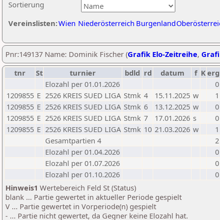
Sortierung
Vereinslisten:
Wien
Niederösterreich
Burgenland
Oberösterrei
Pnr:149137 Name: Dominik Fischer (
Grafik Elo-Zeitreihe
,
Grafi
tnr
St
turnier
bdld
rd
datum
f
K
erg
Elozahl per 01.01.2026
0
1209855
E
2526 KREIS SUED LIGA
Stmk
4
15.11.2025
w
1
1209855
E
2526 KREIS SUED LIGA
Stmk
6
13.12.2025
w
0
1209855
E
2526 KREIS SUED LIGA
Stmk
7
17.01.2026
s
0
1209855
E
2526 KREIS SUED LIGA
Stmk
10
21.03.2026
w
1
Gesamtpartien 4
2
Elozahl per 01.04.2026
0
Elozahl per 01.07.2026
0
Elozahl per 01.10.2026
0
Hinweis1
Wertebereich Feld St (Status)
blank ... Partie gewertet in aktueller Periode gespielt
V ... Partie gewertet in Vorperiode(n) gespielt
- ... Partie nicht gewertet, da Gegner keine Elozahl hat.