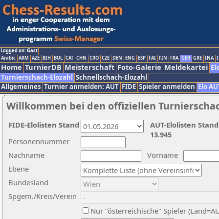
Logged on: Gast
Arabic
ARM
AZE
BIH
BUL
CAT
CHN
CRO
CZE
DEN
ENG
ESP
FAI
FIN
FRA
GER
GRE
INA
I
Home
TurnierDB
Meisterschaft
Foto-Galerie
Meldekartei
El
Turnierschach-Elozahl
Schnellschach-Elozahl
Allgemeines
Turnier anmelden: AUT
FIDE
Spieler anmelden
Elo AU
Willkommen bei den offiziellen Turnierscha
FIDE-Elolisten Stand
AUT-Elolisten Stand
13.945
Personennummer
Nachname
Vorname
Ebene
Bundesland
Spgem./Kreis/Verein
Nur "österreichische" Spieler (Land=A