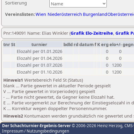
Sortierung
Vereinslisten:
Wien
Niederösterreich
Burgenland
Oberösterrei
Pnr:149091 Name: Elias Winkler (
Grafik Elo-Zeitreihe
,
Grafik Pa
tnr
St
turnier
bdld
rd
datum
f
K
erg
elo+/-
gegn
Elozahl per 01.01.2026
0
0
Elozahl per 01.04.2026
0
0
Elozahl per 01.07.2026
0
1200
Elozahl per 01.10.2026
0
1200
Hinweis1
Wertebereich Feld St (Status)
blank ... Partie gewertet in aktueller Periode gespielt
V ... Partie gewertet in Vorperiode(n) gespielt
- ... Partie nicht gewertet, da Gegner keine Elozahl hat.
E ... Partie vorgemerkt zur Berechnung der Einstiegselozahl in
K ... Korrektur wegen doppelter Personennummer.
Hinweis2
Kontumazen werden grundsätzlich nie gewertet und sin
Der Schachturnier-Ergebnis-Server
© 2006-2026 Heinz Herzog
, CMS
Impressum / Nutzungsbedingungen