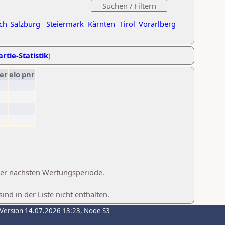
ch
Salzburg
Steiermark
Kärnten
Tirol
Vorarlberg
rtie-Statistik
)
er
elo
pnr
 der nächsten Wertungsperiode.
d in der Liste nicht enthalten.
-Version 14.07.2026 13:23, Node S3