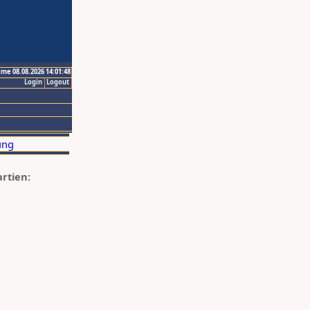
ime 08.08.2026 14:01:48
Login
Logout
artien: