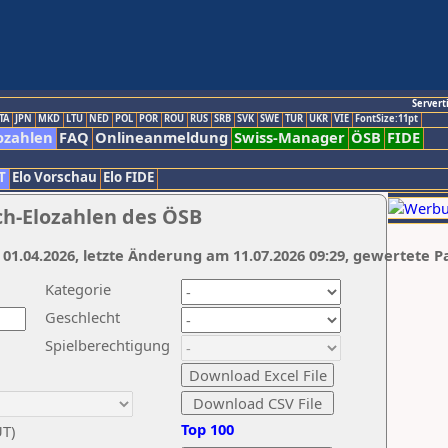
Servert
TA
JPN
MKD
LTU
NED
POL
POR
ROU
RUS
SRB
SVK
SWE
TUR
UKR
VIE
FontSize:11pt
ozahlen
FAQ
Onlineanmeldung
Swiss-Manager
ÖSB
FIDE
T
Elo Vorschau
Elo FIDE
ch-Elozahlen des ÖSB
 01.04.2026, letzte Änderung am 11.07.2026 09:29, gewertete P
Kategorie
Geschlecht
Spielberechtigung
Top 100
UT)