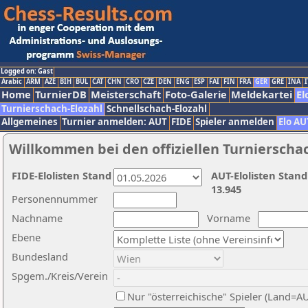
Logged on: Gast
Arabic
ARM
AZE
BIH
BUL
CAT
CHN
CRO
CZE
DEN
ENG
ESP
FAI
FIN
FRA
GER
GRE
INA
I
Home
TurnierDB
Meisterschaft
Foto-Galerie
Meldekartei
El
Turnierschach-Elozahl
Schnellschach-Elozahl
Allgemeines
Turnier anmelden: AUT
FIDE
Spieler anmelden
Elo AU
Willkommen bei den offiziellen Turnierscha
FIDE-Elolisten Stand
AUT-Elolisten Stand
13.945
Personennummer
Nachname
Vorname
Ebene
Bundesland
Spgem./Kreis/Verein
Nur "österreichische" Spieler (Land=A