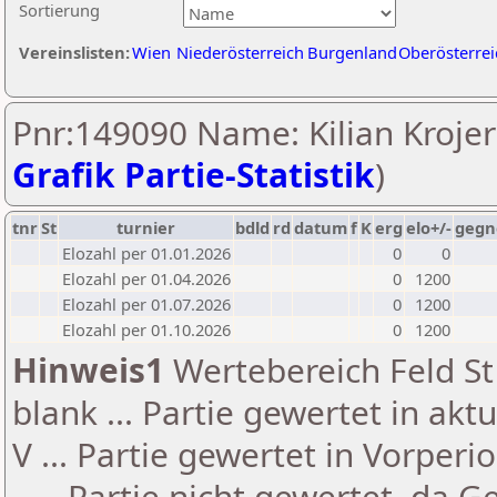
Sortierung
Vereinslisten:
Wien
Niederösterreich
Burgenland
Oberösterrei
Pnr:149090 Name: Kilian Krojer
Grafik Partie-Statistik
)
tnr
St
turnier
bdld
rd
datum
f
K
erg
elo+/-
gegn
Elozahl per 01.01.2026
0
0
Elozahl per 01.04.2026
0
1200
Elozahl per 01.07.2026
0
1200
Elozahl per 01.10.2026
0
1200
Hinweis1
Wertebereich Feld St 
blank ... Partie gewertet in akt
V ... Partie gewertet in Vorperi
- ... Partie nicht gewertet, da 