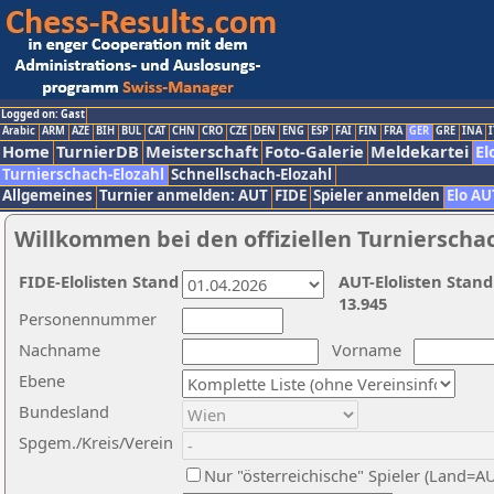
Logged on: Gast
Arabic
ARM
AZE
BIH
BUL
CAT
CHN
CRO
CZE
DEN
ENG
ESP
FAI
FIN
FRA
GER
GRE
INA
I
Home
TurnierDB
Meisterschaft
Foto-Galerie
Meldekartei
El
Turnierschach-Elozahl
Schnellschach-Elozahl
Allgemeines
Turnier anmelden: AUT
FIDE
Spieler anmelden
Elo AU
Willkommen bei den offiziellen Turnierscha
FIDE-Elolisten Stand
AUT-Elolisten Stand
13.945
Personennummer
Nachname
Vorname
Ebene
Bundesland
Spgem./Kreis/Verein
Nur "österreichische" Spieler (Land=A