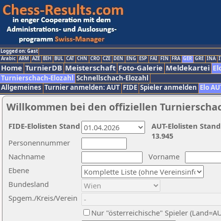
Logged on: Gast
Arabic
ARM
AZE
BIH
BUL
CAT
CHN
CRO
CZE
DEN
ENG
ESP
FAI
FIN
FRA
GER
GRE
INA
I
Home
TurnierDB
Meisterschaft
Foto-Galerie
Meldekartei
El
Turnierschach-Elozahl
Schnellschach-Elozahl
Allgemeines
Turnier anmelden: AUT
FIDE
Spieler anmelden
Elo AU
Willkommen bei den offiziellen Turnierscha
FIDE-Elolisten Stand
AUT-Elolisten Stand
13.945
Personennummer
Nachname
Vorname
Ebene
Bundesland
Spgem./Kreis/Verein
Nur "österreichische" Spieler (Land=A