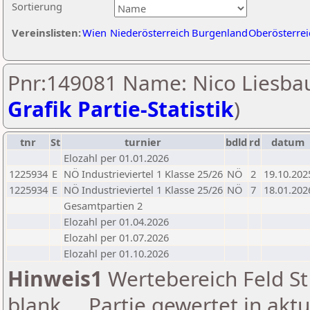
Sortierung
Vereinslisten:
Wien
Niederösterreich
Burgenland
Oberösterrei
Pnr:149081 Name: Nico Liesbau
Grafik Partie-Statistik
)
tnr
St
turnier
bdld
rd
datum
Elozahl per 01.01.2026
1225934
E
NÖ Industrieviertel 1 Klasse 25/26
NÖ
2
19.10.202
1225934
E
NÖ Industrieviertel 1 Klasse 25/26
NÖ
7
18.01.202
Gesamtpartien 2
Elozahl per 01.04.2026
Elozahl per 01.07.2026
Elozahl per 01.10.2026
Hinweis1
Wertebereich Feld St 
blank ... Partie gewertet in akt