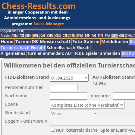
Logged on: Gast
Arabic
ARM
AZE
BIH
BUL
CAT
CHN
CRO
CZE
DEN
ENG
ESP
FAI
FIN
FRA
GER
GRE
INA
I
Home
TurnierDB
Meisterschaft
Foto-Galerie
Meldekartei
El
Turnierschach-Elozahl
Schnellschach-Elozahl
Allgemeines
Turnier anmelden: AUT
FIDE
Spieler anmelden
Elo AU
Willkommen bei den offiziellen Turnierscha
FIDE-Elolisten Stand
AUT-Elolisten Stand
13.945
Personennummer
Nachname
Vorname
Ebene
Bundesland
Spgem./Kreis/Verein
Nur "österreichische" Spieler (Land=A