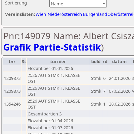
Sortierung
Vereinslisten:
Wien
Niederösterreich
Burgenland
Oberösterrei
Pnr:149079 Name: Albert Csisza
Grafik Partie-Statistik
)
tnr
St
turnier
bdld
rd
datum
Elozahl per 01.01.2026
2526 AUT STMK 1. KLASSE
1209873
Stmk
6
24.01.2026
OST
2526 AUT STMK 1. KLASSE
1209873
Stmk
7
07.02.2026
OST
2526 AUT STMK 1. KLASSE
1354246
Stmk
1
28.02.2026
OST
Gesamtpartien 3
Elozahl per 01.04.2026
Elozahl per 01.07.2026