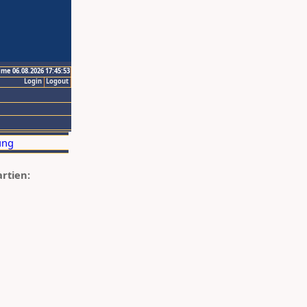
ime 06.08.2026 17:45:53
Login
Logout
artien: