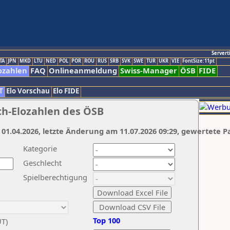
Servert
TA
JPN
MKD
LTU
NED
POL
POR
ROU
RUS
SRB
SVK
SWE
TUR
UKR
VIE
FontSize:11pt
ozahlen
FAQ
Onlineanmeldung
Swiss-Manager
ÖSB
FIDE
T
Elo Vorschau
Elo FIDE
ch-Elozahlen des ÖSB
 01.04.2026, letzte Änderung am 11.07.2026 09:29, gewertete P
Kategorie
Geschlecht
Spielberechtigung
Top 100
UT)