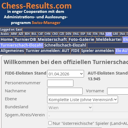
Logged on: Gast
Arabic
ARM
AZE
BIH
BUL
CAT
CHN
CRO
CZE
DEN
ENG
ESP
FAI
FIN
FRA
GER
GRE
INA
I
Home
TurnierDB
Meisterschaft
Foto-Galerie
Meldekartei
El
Turnierschach-Elozahl
Schnellschach-Elozahl
Allgemeines
Turnier anmelden: AUT
FIDE
Spieler anmelden
Elo AU
Willkommen bei den offiziellen Turnierscha
FIDE-Elolisten Stand
AUT-Elolisten Stand
13.945
Personennummer
Nachname
Vorname
Ebene
Bundesland
Spgem./Kreis/Verein
Nur "österreichische" Spieler (Land=A