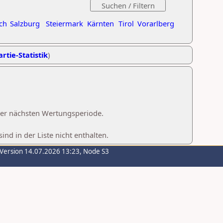
ch
Salzburg
Steiermark
Kärnten
Tirol
Vorarlberg
rtie-Statistik
)
 der nächsten Wertungsperiode.
d in der Liste nicht enthalten.
-Version 14.07.2026 13:23, Node S3