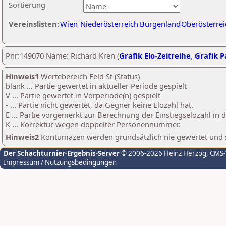
Sortierung
Vereinslisten:
Wien
Niederösterreich
Burgenland
Oberösterrei
Pnr:149070 Name: Richard Kren (
Grafik Elo-Zeitreihe
,
Grafik Pa
Hinweis1
Wertebereich Feld St (Status)
blank ... Partie gewertet in aktueller Periode gespielt
V ... Partie gewertet in Vorperiode(n) gespielt
- ... Partie nicht gewertet, da Gegner keine Elozahl hat.
E ... Partie vorgemerkt zur Berechnung der Einstiegselozahl in
K ... Korrektur wegen doppelter Personennummer.
Hinweis2
Kontumazen werden grundsätzlich nie gewertet und sin
Der Schachturnier-Ergebnis-Server
© 2006-2026 Heinz Herzog
, CMS
Impressum / Nutzungsbedingungen