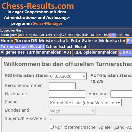
Logged on: Gast
Arabic
ARM
AZE
BIH
BUL
CAT
CHN
CRO
CZE
DEN
ENG
ESP
FAI
FIN
FRA
GER
GRE
INA
I
Home
TurnierDB
Meisterschaft
Foto-Galerie
Meldekartei
El
Turnierschach-Elozahl
Schnellschach-Elozahl
Allgemeines
Turnier anmelden: AUT
FIDE
Spieler anmelden
Elo AU
Willkommen bei den offiziellen Turnierscha
FIDE-Elolisten Stand
AUT-Elolisten Stand
10.879
Personennummer
Nachname
Vorname
Ebene
Bundesland
Spgem./Kreis/Verein
Nur "österreichische" Spieler (Land=A