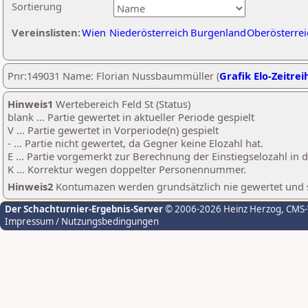
Sortierung
Vereinslisten:
Wien
Niederösterreich
Burgenland
Oberösterrei
Pnr:149031 Name: Florian Nussbaummüller (
Grafik Elo-Zeitrei
Hinweis1
Wertebereich Feld St (Status)
blank ... Partie gewertet in aktueller Periode gespielt
V ... Partie gewertet in Vorperiode(n) gespielt
- ... Partie nicht gewertet, da Gegner keine Elozahl hat.
E ... Partie vorgemerkt zur Berechnung der Einstiegselozahl in
K ... Korrektur wegen doppelter Personennummer.
Hinweis2
Kontumazen werden grundsätzlich nie gewertet und sin
Der Schachturnier-Ergebnis-Server
© 2006-2026 Heinz Herzog
, CMS
Impressum / Nutzungsbedingungen