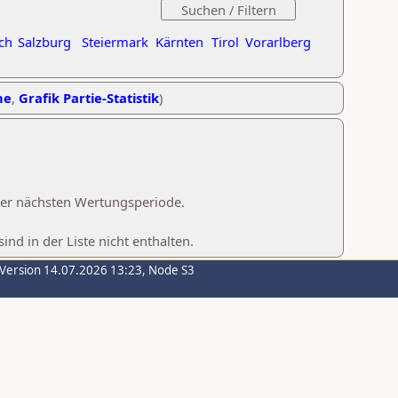
ch
Salzburg
Steiermark
Kärnten
Tirol
Vorarlberg
he
,
Grafik Partie-Statistik
)
 der nächsten Wertungsperiode.
d in der Liste nicht enthalten.
-Version 14.07.2026 13:23, Node S3