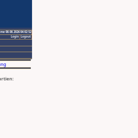
ime 08.08.2026 04:02:52
Login
Logout
artien: