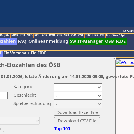
Servert
TA
JPN
MKD
LTU
NED
POL
POR
ROU
RUS
SRB
SVK
SWE
TUR
UKR
VIE
FontSize:11pt
ozahlen
FAQ
Onlineanmeldung
Swiss-Manager
ÖSB
FIDE
T
Elo Vorschau
Elo FIDE
ch-Elozahlen des ÖSB
 01.01.2026, letzte Änderung am 14.01.2026 09:08, gewertete P
Kategorie
Geschlecht
Spielberechtigung
Top 100
UT)