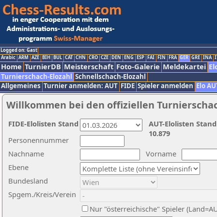
Logged on: Gast
Arabic
ARM
AZE
BIH
BUL
CAT
CHN
CRO
CZE
DEN
ENG
ESP
FAI
FIN
FRA
GER
GRE
INA
I
Home
TurnierDB
Meisterschaft
Foto-Galerie
Meldekartei
El
Turnierschach-Elozahl
Schnellschach-Elozahl
Allgemeines
Turnier anmelden: AUT
FIDE
Spieler anmelden
Elo AU
Willkommen bei den offiziellen Turnierscha
FIDE-Elolisten Stand
AUT-Elolisten Stand
10.879
Personennummer
Nachname
Vorname
Ebene
Bundesland
Spgem./Kreis/Verein
Nur "österreichische" Spieler (Land=A