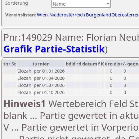
Sortierung
Vereinslisten:
Wien
Niederösterreich
Burgenland
Oberösterrei
Pnr:149029 Name: Florian Neuh
Grafik Partie-Statistik
)
tnr
St
turnier
bdld
rd
datum
f
K
erg
elo+/-
gegn
Elozahl per 01.01.2026
0
0
Elozahl per 01.04.2026
0
0
Elozahl per 01.07.2026
0
0
Elozahl per 01.10.2026
0
0
Hinweis1
Wertebereich Feld St 
blank ... Partie gewertet in akt
V ... Partie gewertet in Vorperi
- ... Partie nicht gewertet, da 