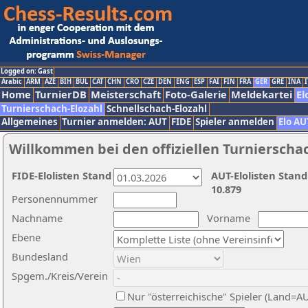
Logged on: Gast
Arabic
ARM
AZE
BIH
BUL
CAT
CHN
CRO
CZE
DEN
ENG
ESP
FAI
FIN
FRA
GER
GRE
INA
I
Home
TurnierDB
Meisterschaft
Foto-Galerie
Meldekartei
El
Turnierschach-Elozahl
Schnellschach-Elozahl
Allgemeines
Turnier anmelden: AUT
FIDE
Spieler anmelden
Elo AU
Willkommen bei den offiziellen Turnierscha
FIDE-Elolisten Stand
AUT-Elolisten Stand
10.879
Personennummer
Nachname
Vorname
Ebene
Bundesland
Spgem./Kreis/Verein
Nur "österreichische" Spieler (Land=A